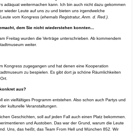
rs adäquat weitermachen kann. Ich bin auch nicht dazu gekommen
r wieder Leute auf uns zu und bieten uns irgendwelche
 Leute vom Kongress (
ehemals Registratur, Anm. d. Red.).
macht, dem Sie nicht wiederstehen konnten...
t, am Freitag wurden die Verträge unterschrieben. Ab kommendem
Stadtmuseum weiter.
m Kongress zugegangen und hat denen eine Kooperation
dtmuseum zu bespielen. Es gibt dort ja schöne Räumlichkeiten
 Ort.
 konkret aus?
ll ein vielfältiges Programm entstehen. Also schon auch Partys und
er kulturelle Veranstaltungen.
ichen Geschichten, soll auf jeden Fall auch einen Platz bekommen.
perimentieren und Austoben. Das war der Grund, warum die Leute
d. Uns, das heißt, das Team From Hell und München 852. Wir