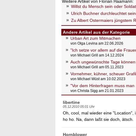
Weitere Artikel von Florian Haamann:
Willst du Mensch sein oder Solda
Ulrich Buchner durchleuchtet sei
Zu Albert Ostermaiers jüngstem R
Andere Artikel aus der Kategorie
Urban Art zum Mitmachen
von Olga Levina am 22.06.2026
"Ich setze vor allem auf die Fraue
von Michael Grill am 14.12.2024
Auch ungewünschte Tage können 
von Michael Grill am 05.11.2023
Vornehmer, kühner, scheuer Grafi
von Michael Wüst am 10.02.2023
"Vor dem Hinterfragen muss man s
von Christa Sigg am 21.01.2023
libertine
05.12.2010 05:01 Uhr
Oh, cool, mal wieder eine "Location", 
ho ho. Na, dann laßt sie doch, ätsch.
Hornblower