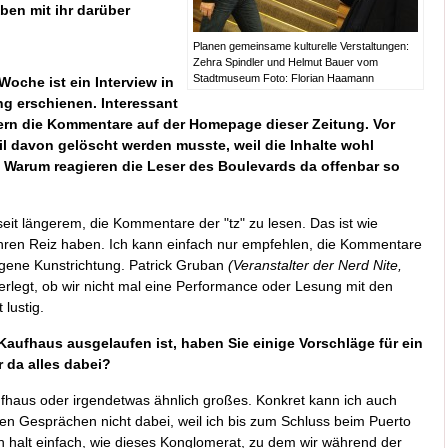
ben mit ihr darüber
Planen gemeinsame kulturelle Verstaltungen:
Zehra Spindler und Helmut Bauer vom
Stadtmuseum Foto: Florian Haamann
oche ist ein Interview in
ng erschienen. Interessant
dern die Kommentare auf der Homepage dieser Zeitung. Vor
il davon gelöscht werden musste, weil die Inhalte wohl
 Warum reagieren die Leser des Boulevards da offenbar so
eit längerem, die Kommentare der "tz" zu lesen. Das ist wie
 ihren Reiz haben. Ich kann einfach nur empfehlen, die Kommentare
eigene Kunstrichtung. Patrick Gruban
(Veranstalter der Nerd Nite,
rlegt, ob wir nicht mal eine Performance oder Lesung mit den
lustig.
Kaufhaus ausgelaufen ist, haben Sie einige Vorschläge für ein
da alles dabei?
fhaus oder irgendetwas ähnlich großes. Konkret kann ich auch
ielen Gesprächen nicht dabei, weil ich bis zum Schluss beim Puerto
en halt einfach, wie dieses Konglomerat, zu dem wir während der