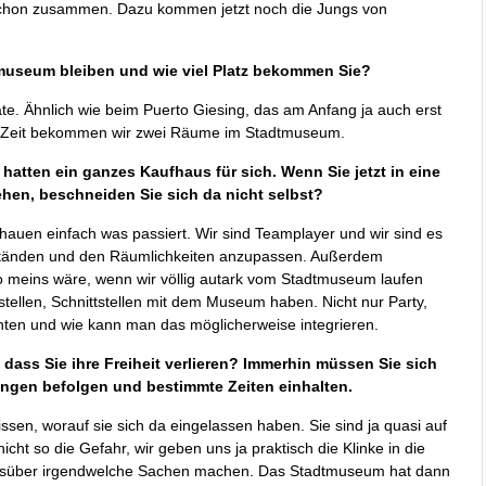
 schon zusammen. Dazu kommen jetzt noch die Jungs von
tmuseum bleiben und wie viel Platz bekommen Sie?
ate. Ähnlich wie beim Puerto Giesing, das am Anfang ja auch erst
se Zeit bekommen wir zwei Räume im Stadtmuseum.
 hatten ein ganzes Kaufhaus für sich. Wenn Sie jetzt in eine
ehen, beschneiden Sie sich da nicht selbst?
schauen einfach was passiert. Wir sind Teamplayer und wir sind es
tänden und den Räumlichkeiten anzupassen. Außerdem
 so meins wäre, wenn wir völlig autark vom Stadtmuseum laufen
ellen, Schnittstellen mit dem Museum haben. Nicht nur Party,
nten und wie kann man das möglicherweise integrieren.
 dass Sie ihre Freiheit verlieren? Immerhin müssen Sie sich
nungen befolgen und bestimmte Zeiten einhalten.
en, worauf sie sich da eingelassen haben. Sie sind ja quasi auf
t so die Gefahr, wir geben uns ja praktisch die Klinke in die
 tagsüber irgendwelche Sachen machen. Das Stadtmuseum hat dann