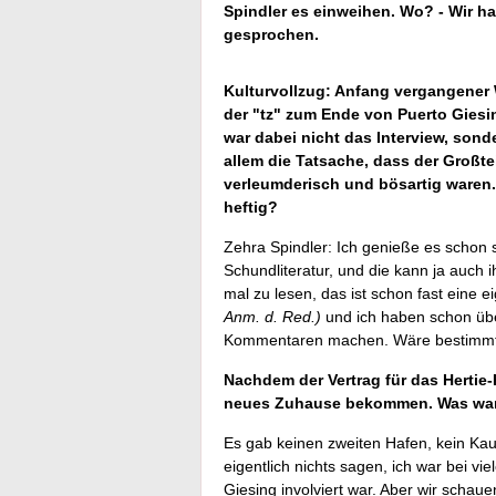
Spindler es einweihen. Wo? - Wir ha
gesprochen.
Kulturvollzug: Anfang vergangener W
der "tz" zum Ende von Puerto Giesi
war dabei nicht das Interview, son
allem die Tatsache, dass der Großte
verleumderisch und bösartig waren.
heftig?
Zehra Spindler: Ich genieße es schon s
Schundliteratur, und die kann ja auch
mal zu lesen, das ist schon fast eine 
Anm. d. Red.)
und ich haben schon übe
Kommentaren machen. Wäre bestimmt 
Nachdem der Vertrag für das Hertie-
neues Zuhause bekommen. Was war 
Es gab keinen zweiten Hafen, kein Kau
eigentlich nichts sagen, ich war bei v
Giesing involviert war. Aber wir schau