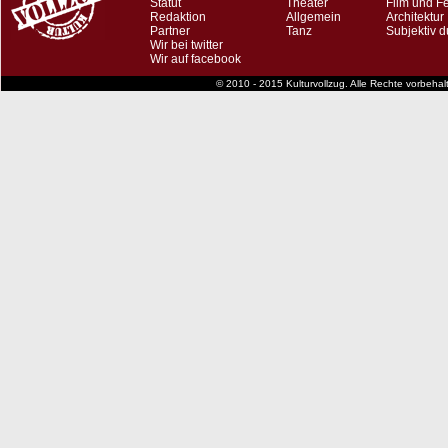
Statut
Theater
Film und F
Redaktion
Allgemein
Architektur
Partner
Tanz
Subjektiv d
Wir bei twitter
Wir auf facebook
© 2010 - 2015 Kulturvollzug. Alle Rechte vorbeha