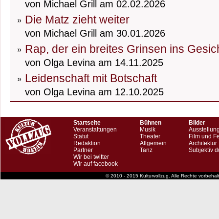
von Michael Grill am 02.02.2026
Die Matz zieht weiter
von Michael Grill am 30.01.2026
Rap, der ein breites Grinsen ins Gesic
von Olga Levina am 14.11.2025
Leidenschaft mit Botschaft
von Olga Levina am 12.10.2025
Startseite
Bühnen
Bilder
Veranstaltungen
Musik
Ausstellun
Statut
Theater
Film und F
Redaktion
Allgemein
Architektur
Partner
Tanz
Subjektiv d
Wir bei twitter
Wir auf facebook
© 2010 - 2015 Kulturvollzug. Alle Rechte vorbeha