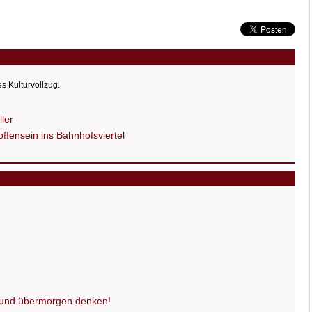
es Kulturvollzug.
ler
fensein ins Bahnhofsviertel
n und übermorgen denken!