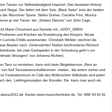
ine Tänzer zur Selbstständigkeit inspiriert: Das beweisen Antony
hard Siegal. Der liefert mit dem Solo „Black Swan“ eine der beiden
 der Münchner Szene: Stefan Dreher, Caroline Finn, Monica
eren je vier Tänze der „Sixteen Dances“ von John Cage.
icht Marie Chouinard aus Kanada mit „ bODY_rEMIX/
othesen und Krücken als Erweiterung des Körpers. Nicole
on Lucinda Childs auseinander. Christoph Winkler zeichnet die
reas Baader nach, Gintersdorfer/ Klaßen konfrontieren Richard
beinküste, bei zwei Gastspielen in der Schauburg geht`s um
timate Strangers“ von Johanna Richter).
n Tanz zu verstehen, kann sich beim Begleitservice „Rent an
 von fünf Tanzwissenschaftlerinnen mieten, die einem vorher und
d im Festivalzentrum im Café des Müllerschen Volksbads wird jeden
nach den Lieblingsrezepten der Künstler. Die kann man auch als
ww.dance2012.de, Karten www.muenchenticket.de, Tel. 089/ 54 81 81