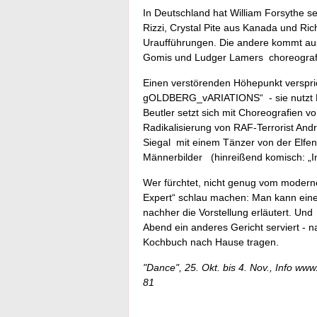
In Deutschland hat William Forsythe se
Rizzi, Crystal Pite aus Kanada und Ric
Uraufführungen. Die andere kommt aus
Gomis und Ludger Lamers choreografi
Einen verstörenden Höhepunkt verspr
gOLDBERG_vARIATIONS“ - sie nutzt Pr
Beutler setzt sich mit Choreografien v
Radikalisierung von RAF-Terrorist And
Siegal mit einem Tänzer von der Elfen
Männerbilder (hinreißend komisch: „In
Wer fürchtet, nicht genug vom moderne
Expert“ schlau machen: Man kann eine
nachher die Vorstellung erläutert. Un
Abend ein anderes Gericht serviert - 
Kochbuch nach Hause tragen.
"Dance", 25. Okt. bis 4. Nov., Info w
81