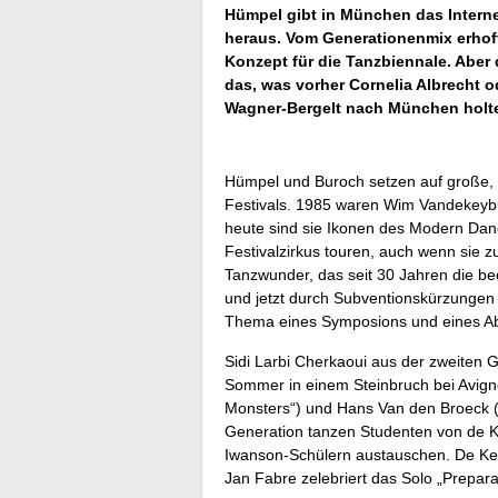
Hümpel gibt in München das Intern
heraus. Vom Generationenmix erhoff
Konzept für die Tanzbiennale. Aber d
das, was vorher Cornelia Albrecht o
Wagner-Bergelt nach München holt
Hümpel und Buroch setzen auf große,
Festivals. 1985 waren Wim Vandekey
heute sind sie Ikonen des Modern Danc
Festivalzirkus touren, auch wenn sie 
Tanzwunder, das seit 30 Jahren die b
und jetzt durch Subventionskürzungen 
Thema eines Symposions und eines Ab
Sidi Larbi Cherkaoui aus der zweiten G
Sommer in einem Steinbruch bei Avigno
Monsters“) und Hans Van den Broeck (
Generation tanzen Studenten von de K
Iwanson-Schülern austauschen. De Kee
Jan Fabre zelebriert das Solo „Prepara