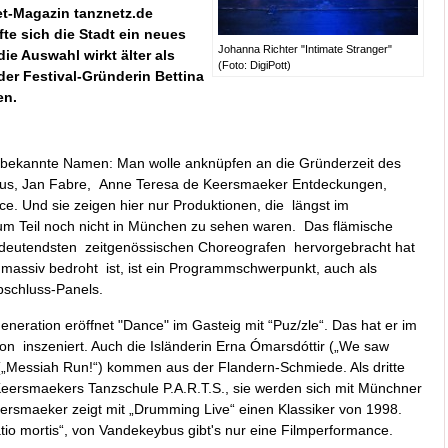
et-Magazin tanznetz.de
te sich die Stadt ein neues
Johanna Richter "Intimate Stranger"
ie Auswahl wirkt älter als
(Foto: DigiPott)
der Festival-Gründerin Bettina
en.
 bekannte Namen: Man wolle anknüpfen an die Gründerzeit des
bus, Jan Fabre, Anne Teresa de Keersmaeker Entdeckungen,
e. Und sie zeigen hier nur Produktionen, die längst im
zum Teil noch nicht in München zu sehen waren. Das flämische
edeutendsten zeitgenössischen Choreografen hervorgebracht hat
massiv bedroht ist, ist ein Programmschwerpunkt, auch als
schluss-Panels.
eneration eröffnet "Dance" im Gasteig mit “Puz/zle“. Das hat er im
n inszeniert. Auch die Isländerin Erna Ómarsdóttir („We saw
„Messiah Run!“) kommen aus der Flandern-Schmiede. Als dritte
eersmaekers Tanzschule P.A.R.T.S., sie werden sich mit Münchner
rsmaeker zeigt mit „Drumming Live“ einen Klassiker von 1998.
tio mortis“, von Vandekeybus gibt's nur eine Filmperformance.