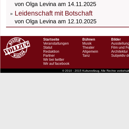
von Olga Levina am 14.11.2025
Leidenschaft mit Botschaft
von Olga Levina am 12.10.2025
Startseite
Bühnen
Bilder
Veranstaltungen
Musik
Ausstellun
Statut
Theater
Film und F
Redaktion
Allgemein
Architektur
Partner
Tanz
Subjektiv d
Wir bei twitter
Wir auf facebook
© 2010 - 2015 Kulturvollzug. Alle Rechte vorbeha