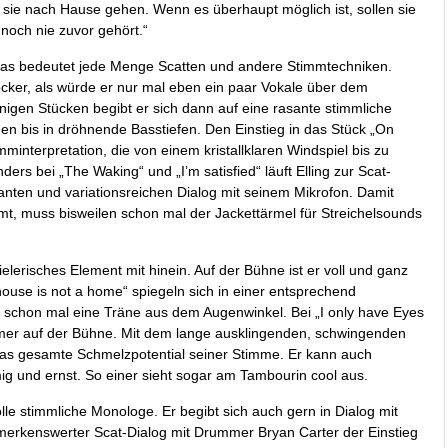
sie nach Hause gehen. Wenn es überhaupt möglich ist, sollen sie
noch nie zuvor gehört.“
 Das bedeutet jede Menge Scatten und andere Stimmtechniken.
ocker, als würde er nur mal eben ein paar Vokale über dem
nigen Stücken begibt er sich dann auf eine rasante stimmliche
en bis in dröhnende Basstiefen. Den Einstieg in das Stück „On
mminterpretation, die von einem kristallklaren Windspiel bis zu
ers bei „The Waking“ und „I’m satisfied“ läuft Elling zur Scat-
asanten und variationsreichen Dialog mit seinem Mikrofon. Damit
t, muss bisweilen schon mal der Jackettärmel für Streichelsounds
ielerisches Element mit hinein. Auf der Bühne ist er voll und ganz
ouse is not a home“ spiegeln sich in einer entsprechend
ng schon mal eine Träne aus dem Augenwinkel. Bei „I only have Eyes
äumer auf der Bühne. Mit dem lange ausklingenden, schwingenden
das gesamte Schmelzpotential seiner Stimme. Er kann auch
mig und ernst. So einer sieht sogar am Tambourin cool aus.
olle stimmliche Monologe. Er begibt sich auch gern in Dialog mit
bemerkenswerter Scat-Dialog mit Drummer Bryan Carter der Einstieg