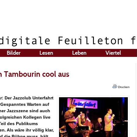
Bilder
Lesen
Leben
Viertel
am Tambourin cool aus
Drucken
: Der Jazzclub Unterfahrt
t. Gespanntes Warten auf
hner Jazzszene sind auch
olgreichen Kollegen live
Teil des Publikums
 Als wäre ihr völlig klar,
uf die Bühne muss, hält