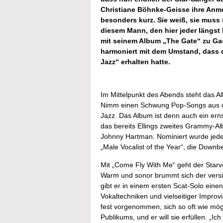
Christiane Böhnke-Geisse ihre Anm
besonders kurz. Sie weiß, sie muss 
diesem Mann, den hier jeder längst 
mit seinem Album „The Gate“ zu Gast
harmoniert mit dem Umstand, dass d
Jazz“ erhalten hatte.
Im Mittelpunkt des Abends steht das A
Nimm einen Schwung Pop-Songs aus de
Jazz. Das Album ist denn auch ein er
das bereits Ellings zweites Grammy-Al
Johnny Hartman. Nominiert wurde jede
„Male Vocalist of the Year“, die Down
Mit „Come Fly With Me“ geht der Starv
Warm und sonor brummt sich der versie
gibt er in einem ersten Scat-Solo ei
Vokaltechniken und vielseitiger Improvi
fest vorgenommen, sich so oft wie mögl
Publikums, und er will sie erfüllen. „I