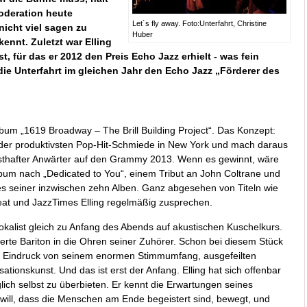
oderation heute
Let´s fly away. Foto:Unterfahrt, Christine
nicht viel sagen zu
Huber
kennt.
Zuletzt war Elling
, für das er 2012 den Preis Echo Jazz erhielt - was fein
ie Unterfahrt im gleichen Jahr den Echo Jazz „Förderer des
lbum „1619 Broadway – The Brill Building Project“. Das Konzept:
r produktivsten Pop-Hit-Schmiede in New York und mach daraus
nsthafter Anwärter auf den Grammy 2013. Wenn es gewinnt, wäre
bum nach „Dedicated to You“, einem Tribut an John Coltrane und
s seiner inzwischen zehn Alben. Ganz abgesehen von Titeln wie
beat und JazzTimes Elling regelmäßig zusprechen.
okalist gleich zu Anfang des Abends auf akustischen Kuschelkurs.
rte Bariton in die Ohren seiner Zuhörer. Schon bei diesem Stück
nen Eindruck von seinem enormen Stimmumfang, ausgefeilten
sationskunst. Und das ist erst der Anfang. Elling hat sich offenbar
ich selbst zu überbieten. Er kennt die Erwartungen seines
ch will, dass die Menschen am Ende begeistert sind, bewegt, und