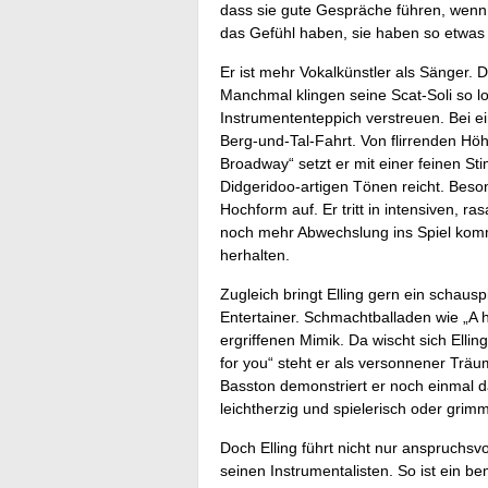
dass sie gute Gespräche führen, wenn 
das Gefühl haben, sie haben so etwas 
Er ist mehr Vokalkünstler als Sänger.
Manchmal klingen seine Scat-Soli so l
Instrumententeppich verstreuen. Bei ei
Berg-und-Tal-Fahrt. Von flirrenden Höh
Broadway“ setzt er mit einer feinen Sti
Didgeridoo-artigen Tönen reicht. Besond
Hochform auf. Er tritt in intensiven, r
noch mehr Abwechslung ins Spiel komm
herhalten.
Zugleich bringt Elling gern ein schausp
Entertainer. Schmachtballaden wie „A h
ergriffenen Mimik. Da wischt sich Elli
for you“ steht er als versonnener Tr
Basston demonstriert er noch einmal 
leichtherzig und spielerisch oder grim
Doch Elling führt nicht nur anspruchsv
seinen Instrumentalisten. So ist ein 