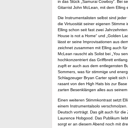
in das Stück „Samurai Cowboy“. Bei se
Gitarrist John McLean, mit dem Elling
Die Instrumentalisten selbst sind jede
die Virtuosität seiner eigenen Stimme 
Elling schon seit fast zwei Jahrzehnten
House is not a Home“ und „Golden Lad
lässt er seine Improvisationen aus d
zeichnet zusammen mit Elling auch für 
McLean rauscht als Solist bei „You se
hochkonzentriert das Griffbrett entlan
zupft er auch aus dem entlegensten B
Sommers, was für stimmige und energi
Schlagzeuger Bryan Carter spielt sich
rasant von den High Hats bis zur Base
zarten Besenklängen alles aus seinem
Einen weiteren Stimmkontrast setzt Ell
einem Instrumentalsolo verschmolzen.
Deutsch vorträgt. Das gilt auch für d
Laurence Hobgood. Das Publikum liebt e
sorgt er an diesem Abend noch mit drei