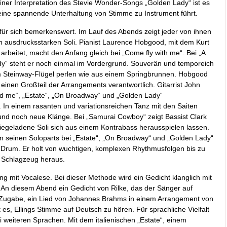
iner Interpretation des Stevie Wonder-Songs „Golden Lady“ ist es
 eine spannende Unterhaltung von Stimme zu Instrument führt.
r für sich bemerkenswert. Im Lauf des Abends zeigt jeder von ihnen
in ausdrucksstarken Soli. Pianist Laurence Hobgood, mit dem Kurt
 arbeitet, macht den Anfang gleich bei „Come fly with me“. Bei „A
y“ steht er noch einmal im Vordergrund. Souverän und temporeich
em Steinway-Flügel perlen wie aus einem Springbrunnen. Hobgood
einen Großteil der Arrangements verantwortlich. Gitarrist John
nd me“, „Estate“, „On Broadway“ und „Golden Lady“
g. In einem rasanten und variationsreichen Tanz mit den Saiten
und noch neue Klänge. Bei „Samurai Cowboy“ zeigt Bassist Clark
egeladene Soli sich aus einem Kontrabass herausspielen lassen.
 in seinen Soloparts bei „Estate“, „On Broadway“ und „Golden Lady“
 Drum. Er holt von wuchtigen, komplexen Rhythmusfolgen bis zu
 Schlagzeug heraus.
ing mit Vocalese. Bei dieser Methode wird ein Gedicht klanglich mit
 An diesem Abend ein Gedicht von Rilke, das der Sänger auf
ie Zugabe, ein Lied von Johannes Brahms in einem Arrangement von
s, Ellings Stimme auf Deutsch zu hören. Für sprachliche Vielfalt
 weiteren Sprachen. Mit dem italienischen „Estate“, einem