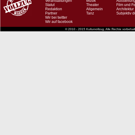
Veranstaltungen
Musik
Ausstellun
Statut
Theater
Film und F
Redaktion
Allgemein
Architektur
Partner
Tanz
Subjektiv d
Wir bei twitter
Wir auf facebook
© 2010 - 2015 Kulturvollzug. Alle Rechte vorbeha