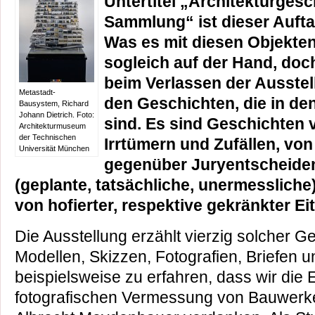
Untertitel „Architekturgesc
Sammlung“ ist dieser Aufta
Was es mit diesen Objekten 
sogleich auf der Hand, doc
beim Verlassen der Ausstel
Metastadt-
den Geschichten, die in de
Bausystem, Richard
Johann Dietrich. Foto:
sind. Es sind Geschichten v
Architekturmuseum
der Technischen
Irrtümern und Zufällen, vo
Universität München
gegenüber Juryentscheide
(geplante, tatsächliche, unermesslich
von hofierter, respektive gekränkter Eit
Die Ausstellung erzählt vierzig solcher 
Modellen, Skizzen, Fotografien, Briefen 
beispielsweise zu erfahren, dass wir die 
fotografischen Vermessung von Bauwerk