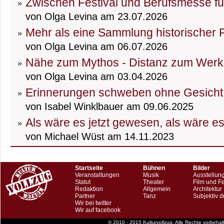
Zwischen Festival und Berufsmesse fü
von Olga Levina am 23.07.2026
Mehr als eine Sammlung historischer
von Olga Levina am 06.07.2026
Nähe zum Mythos - Distanz zum Werk
von Olga Levina am 03.04.2026
Erinnerungen schweben ohne Gesicht
von Isabel Winklbauer am 09.06.2025
Als wäre es jetzt gewesen, als wäre e
von Michael Wüst am 14.11.2023
Startseite
Bühnen
Bilder
Veranstaltungen
Musik
Ausstellun
Statut
Theater
Film und F
Redaktion
Allgemein
Architektur
Partner
Tanz
Subjektiv d
Wir bei twitter
Wir auf facebook
© 2010 - 2015 Kulturvollzug. Alle Rechte vorbeha