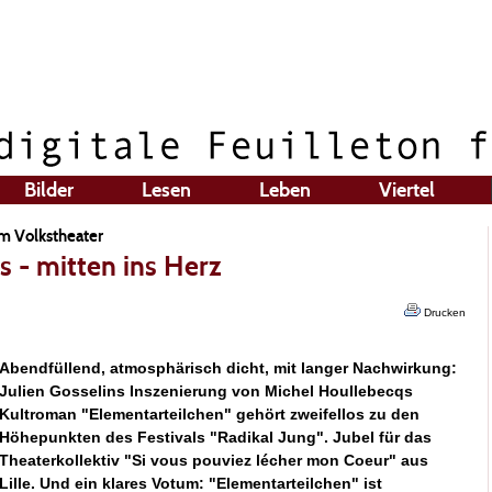
Bilder
Lesen
Leben
Viertel
im Volkstheater
s - mitten ins Herz
Drucken
Abendfüllend, atmosphärisch dicht, mit langer Nachwirkung:
Julien Gosselins Inszenierung von Michel Houllebecqs
Kultroman "Elementarteilchen" gehört zweifellos zu den
Höhepunkten des Festivals "Radikal Jung". Jubel für das
Theaterkollektiv "Si vous pouviez lécher mon Coeur" aus
Lille. Und ein klares Votum: "Elementarteilchen" ist