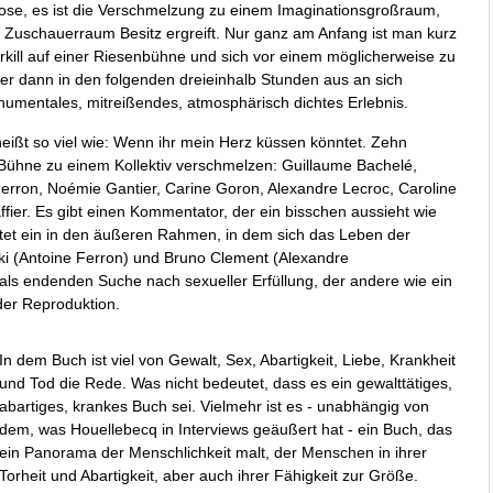
biose, es ist die Verschmelzung zu einem Imaginationsgroßraum,
m Zuschauerraum Besitz ergreift. Nur ganz am Anfang ist man kurz
rkill auf einer Riesenbühne und sich vor einem möglicherweise zu
er dann in den folgenden dreieinhalb Stunden aus an sich
monumentales, mitreißendes, atmosphärisch dichtes Erlebnis.
heißt so viel wie: Wenn ihr mein Herz küssen könntet. Zehn
 Bühne zu einem Kollektiv verschmelzen: Guillaume Bachelé,
Ferron, Noémie Gantier, Carine Goron, Alexandre Lecroc, Caroline
ffier. Es gibt einen Kommentator, der ein bisschen aussieht wie
eitet ein in den äußeren Rahmen, in dem sich das Leben der
ki (Antoine Ferron) und Bruno Clement (Alexandre
mals endenden Suche nach sexueller Erfüllung, der andere wie ein
der Reproduktion.
In dem Buch ist viel von Gewalt, Sex, Abartigkeit, Liebe, Krankheit
und Tod die Rede. Was nicht bedeutet, dass es ein gewalttätiges,
abartiges, krankes Buch sei. Vielmehr ist es - unabhängig von
dem, was Houellebecq in Interviews geäußert hat - ein Buch, das
ein Panorama der Menschlichkeit malt, der Menschen in ihrer
Torheit und Abartigkeit, aber auch ihrer Fähigkeit zur Größe.