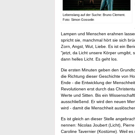
Lebenslang auf der Suche: Bruno Clement.
Foto: Simon Gosselin
Lampen und Menschen erahnen lassen, 
spricht sie, manchmal hört sie sich br
Zorn, Angst, Wut, Liebe. Es ist ein Be
"jetzt, da Licht unsere Körper umgibt
dann helles Licht. Es geht los.
Die ersten Minuten geben den Grundton
die Richtung dieser Geschichte von Ho
Ende - die Entwicklung der Menschheit
Revolutionen erst durch das Christent
Werte und Sitten. Bis ein Wissenschaftl
ausschließend. Er wird den neuen Me
wird - damit die Menschheit auslösche
Es ist gleich an dieser Stelle angebr
nennen: Nicolas Joubert (Licht), Pierr
Caroline Tavernier (Kostüme). Weil e