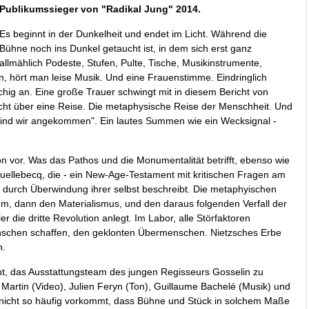
Publikumssieger von "Radikal Jung" 2014.
Es beginnt in der Dunkelheit und endet im Licht. Während die
Bühne noch ins Dunkel getaucht ist, in dem sich erst ganz
allmählich Podeste, Stufen, Pulte, Tische, Musikinstrumente,
hört man leise Musik. Und eine Frauenstimme. Eindringlich
üchig an. Eine große Trauer schwingt mit in diesem Bericht von
richt über eine Reise. Die metaphysische Reise der Menschheit. Und
, sind wir angekommen". Ein lautes Summen wie ein Wecksignal -
 vor. Was das Pathos und die Monumentalität betrifft, ebenso wie
uellebecq, die - ein New-Age-Testament mit kritischen Fragen am
 durch Überwindung ihrer selbst beschreibt. Die metaphyischen
um, dann den Materialismus, und den daraus folgenden Verfall der
er die dritte Revolution anlegt. Im Labor, alle Störfaktoren
nschen schaffen, den geklonten Übermenschen. Nietzsches Erbe
n.
acht, das Ausstattungsteam des jungen Regisseurs Gosselin zu
e Martin (Video), Julien Feryn (Ton), Guillaume Bachelé (Musik) und
s nicht so häufig vorkommt, dass Bühne und Stück in solchem Maße