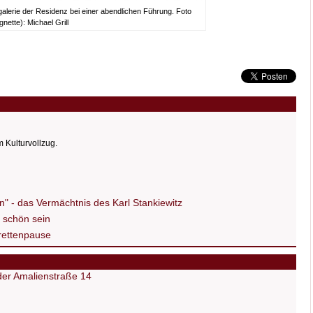
alerie der Residenz bei einer abendlichen Führung. Foto
gnette): Michael Grill
m Kulturvollzug.
en" - das Vermächtnis des Karl Stankiewitz
 schön sein
arettenpause
 der Amalienstraße 14