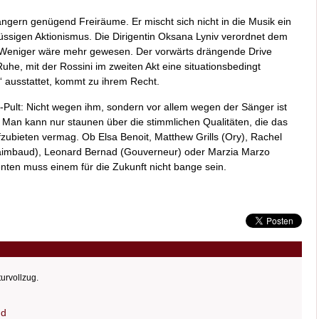
ngern genügend Freiräume. Er mischt sich nicht in die Musik ein
lüssigen Aktionismus. Die Dirigentin Oksana Lyniv verordnet dem
. Weniger wäre mehr gewesen. Der vorwärts drängende Drive
he, mit der Rossini im zweiten Akt eine situationsbedingt
ausstattet, kommt zu ihrem Recht.
Pult: Nicht wegen ihm, sondern vor allem wegen der Sänger ist
. Man kann nur staunen über die stimmlichen Qualitäten, die das
fzubieten vermag. Ob Elsa Benoit, Matthew Grills (Ory), Rachel
aimbaud), Leonard Bernad (Gouverneur) oder Marzia Marzo
enten muss einem für die Zukunft nicht bange sein.
turvollzug.
nd