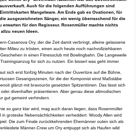
ausverkauft. Auch für die folgenden Aufführungen sind
Eintrittskarten Mangelware. Am Ende gab es Ovationen, für
die ausgezeichneten Sänger, ein wenig überraschend für die
zu erwarten für den Regisseur. Rosenmüller machte nichts
 allzu neuen Ideen.
n-Casanova Ory, der die Zeit damit verbringt, alleine gelassene
tter-Milieu zu trösten, einen auch heute noch nachvollziehbaren
s Geschehen in einen Fitnessclub mit Bowlingbahn. Die Langeweile
a Trainingsanzug für sich zu nutzen. Ein bisserl was geht immer.
raut sich erst fünfzig Minuten nach der Ouvertüre auf die Bühne,
virtuosen Gesangsszenen, für die der Komponist einst Maßstäbe
a Benoit glänzt mit bravourös gesetzten Spitzentönen. Das lässt sich
ter oder divenhafter präsentieren. Aber genau diese altmodischen
ur gut gemeint verhindern.
ie so ganz klar wird, mag auch daran liegen, dass Rosenmüller
oll in groteske Nebensächlichkeiten verheddert. Woody Allen wird
enspiel. Die zum Finale zurückkehrenden Ehemänner outen sich als
erkleidete Männer-Crew um Ory entpuppt sich als Haufen wild