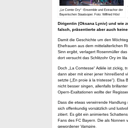
„Le Comte Ory“ -Ensemble und Extrachor der
Bayerischen Staatsoper. Foto: Wilfried Hösl
Dirigentin (Oksana Lyniv) und wie 
falsch, präsentierte aber auch keine
Damit die Geschichte um den Möchteger
Ehefrauen aus dem mittelalterlichen Ri
Sinn ergibt, verlagert Rosenmüller da
dort versucht das Schlitzohr Ory im lil
Doch „La Comtesse“ Adèle ist zickig, t
dann aber mit einer jener hinreißend 
setzte („En proie à la tristesse“). Els
nicht besser singen, allenfalls brillan
Opern-Exaltationen wollte der Regisse
Dass die etwas verwirrende Handlung n
sich offenkundig vorsätzlich und lustv
zitiert. Es gibt ein animiertes Schatt
Fans des FC Bayern. Die als Nonnen v
gewordener Vampire.