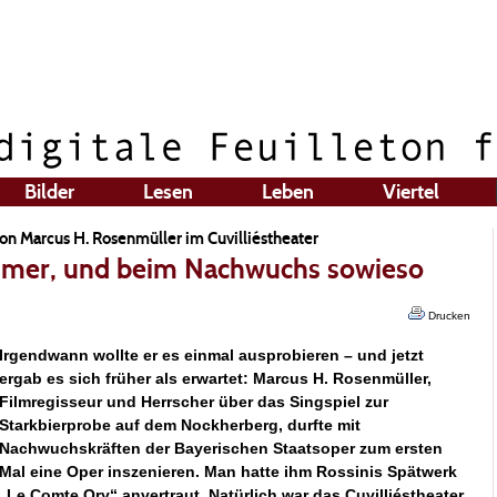
Bilder
Lesen
Leben
Viertel
von Marcus H. Rosenmüller im Cuvilliéstheater
immer, und beim Nachwuchs sowieso
Drucken
Irgendwann wollte er es einmal ausprobieren – und jetzt
ergab es sich früher als erwartet: Marcus H. Rosenmüller,
Filmregisseur und Herrscher über das Singspiel zur
Starkbierprobe auf dem Nockherberg, durfte mit
Nachwuchskräften der Bayerischen Staatsoper zum ersten
Mal eine Oper inszenieren. Man hatte ihm Rossinis Spätwerk
„Le Comte Ory“ anvertraut. Natürlich war das Cuvilliéstheater