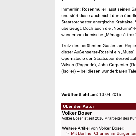
Immerhin: Rosenmüller lässt seinen Sä
und stört diese auch nicht durch überf
Staatsorchester energische Kraftakte
überzeugt. Doch auch die „Nocturne“-Ru
wundersam komische „Ménage-à-trois“ 
Trotz des berühmten Gastes am Regie-
dieser Außenseiter-Rossini ein „Muss“
Opernstudio der Staatsoper derzeit au
Wilson (Ragonde), John Carpenter (R
(Isolier) – bei diesen wunderbaren Tal
Veröffentlicht am:
13.04.2015
Über den Autor
Volker Boser
Volker Boser ist seit 2010 Mitarbeiter des Kul
Weitere Artikel von Volker Boser:
Mit Berliner Charme im Burgenla