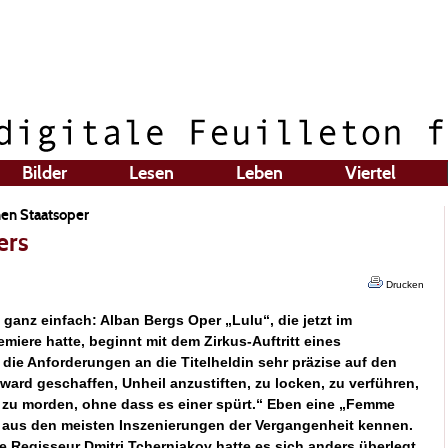
Bilder
Lesen
Leben
Viertel
hen Staatsoper
ers
Drucken
es ganz einfach: Alban Bergs Oper „Lulu“, die jetzt im
emiere hatte, beginnt mit dem Zirkus-Auftritt eines
 die Anforderungen an die Titelheldin sehr präzise auf den
 ward geschaffen, Unheil anzustiften, zu locken, zu verführen,
d zu morden, ohne dass es einer spürt.“ Eben eine „Femme
ie aus den meisten Inszenierungen der Vergangenheit kennen.
 Regisseur Dmitri Tcherniakov hatte es sich anders überlegt.