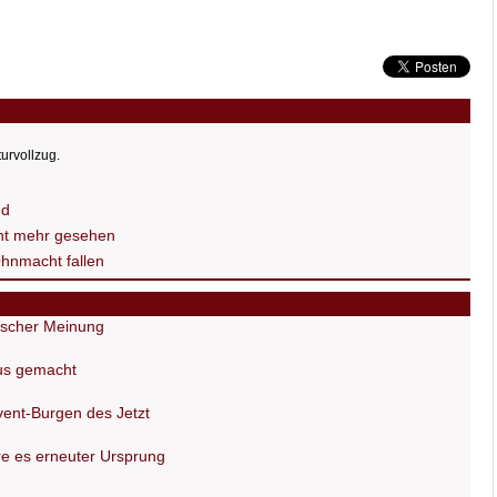
turvollzug.
nd
cht mehr gesehen
Ohnmacht fallen
tischer Meinung
us gemacht
vent-Burgen des Jetzt
re es erneuter Ursprung