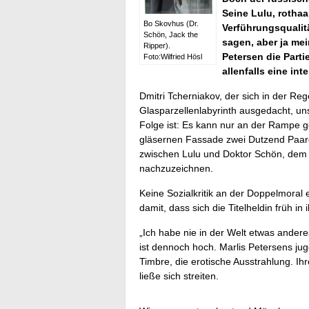
Seine Lulu, rothaa
Bo Skovhus (Dr.
Verführungsqualit
Schön, Jack the
sagen, aber ja me
Ripper).
Petersen die Parti
Foto:Wilfried Hösl
allenfalls eine int
Dmitri Tcherniakov, der sich in der Reg
Glasparzellenlabyrinth ausgedacht, un
Folge ist: Es kann nur an der Rampe g
gläsernen Fassade zwei Dutzend Paare
zwischen Lulu und Doktor Schön, dem e
nachzuzeichnen.
Keine Sozialkritik an der Doppelmoral 
damit, dass sich die Titelheldin früh in 
„Ich habe nie in der Welt etwas ande
ist dennoch hoch. Marlis Petersens jugen
Timbre, die erotische Ausstrahlung. Ihr
ließe sich streiten.