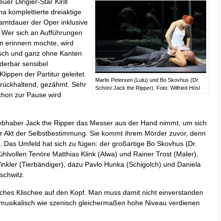
r Dirigier-Star Kirill
ha komplettierte dreiaktige
amtdauer der Oper inklusive
. Wer sich an Aufführungen
en erinnern mochte, wird
risch und ganz ohne Kanten
derbar sensibel
lippen der Partitur geleitet.
Marlis Petersen (Lulu) und Bo Skovhus (Dr.
rückhaltend, gezähmt. Sehr
Schön/ Jack the Ripper). Foto: Wilfried Hösl
chon zur Pause wird
iebhaber Jack the Ripper das Messer aus der Hand nimmt, um sich
zter Akt der Selbstbestimmung. Sie kommt ihrem Mörder zuvor, denn
t. Das Umfeld hat sich zu fügen: der großartige Bo Skovhus (Dr.
ühlvollen Tenöre Matthias Klink (Alwa) und Rainer Trost (Maler),
inkler (Tierbändiger), dazu Pavlo Hunka (Schigolch) und Daniela
schwitz.
nches Klischee auf den Kopf. Man muss damit nicht einverstanden
as musikalisch wie szenisch gleichermaßen hohe Niveau verdienen