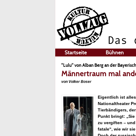
Startseite
Bühnen
"Lulu" von Alban Berg an der Bayerisc
Männertraum mal and
von Volker Boser
Eigentlich ist all
Nationaltheater Pr
Tierbändigers, der
Punkt bringt: „Sie
zu vergiften – un
fatale“, wie wir s
Doch der russische