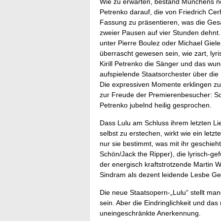
Wie zu erwarten, bestand Münchens neue
Petrenko darauf, die von Friedrich Cer
Fassung zu präsentieren, was die Ges
zweier Pausen auf vier Stunden dehnt
unter Pierre Boulez oder Michael Giel
überrascht gewesen sein, wie zart, ly
Kirill Petrenko die Sänger und das wun
aufspielende Staatsorchester über die K
Die expressiven Momente erklingen zu
zur Freude der Premierenbesucher: S
Petrenko jubelnd heilig gesprochen.
Dass Lulu am Schluss ihrem letzten L
selbst zu erstechen, wirkt wie ein let
nur sie bestimmt, was mit ihr geschieh
Schön/Jack the Ripper), die lyrisch-gef
der energisch kraftstrotzende Martin W
Sindram als dezent leidende Lesbe Ge
Die neue Staatsopern-„Lulu“ stellt ma
sein. Aber die Eindringlichkeit und d
uneingeschränkte Anerkennung.