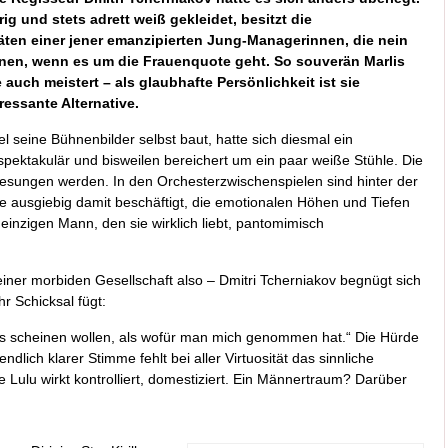
rig und stets adrett weiß gekleidet, besitzt die
äten einer jener emanzipierten Jung-Managerinnen, die nein
inen, wenn es um die Frauenquote geht. So souverän Marlis
e auch meistert – als glaubhafte Persönlichkeit ist sie
eressante Alternative.
el seine Bühnenbilder selbst baut, hatte sich diesmal ein
spektakulär und bisweilen bereichert um ein paar weiße Stühle. Die
esungen werden. In den Orchesterzwischenspielen sind hinter der
 ausgiebig damit beschäftigt, die emotionalen Höhen und Tiefen
inzigen Mann, den sie wirklich liebt, pantomimisch
einer morbiden Gesellschaft also – Dmitri Tcherniakov begnügt sich
ihr Schicksal fügt:
res scheinen wollen, als wofür man mich genommen hat.“ Die Hürde
dlich klarer Stimme fehlt bei aller Virtuosität das sinnliche
e Lulu wirkt kontrolliert, domestiziert. Ein Männertraum? Darüber