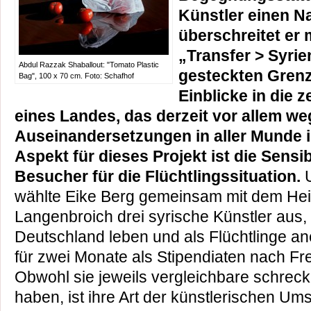
Künstler einen 
überschreitet er 
„Transfer > Syrie
Abdul Razzak Shaballout: "Tomato Plastic
gesteckten Grenz
Bag", 100 x 70 cm. Foto: Schafhof
Einblicke in die 
eines Landes, das derzeit vor allem we
Auseinandersetzungen in aller Munde is
Aspekt für dieses Projekt ist die Sensib
Besucher für die Flüchtlingssituation.
wählte Eike Berg gemeinsam mit dem Hein
Langenbroich drei syrische Künstler aus, d
Deutschland leben und als Flüchtlinge an
für zwei Monate als Stipendiaten nach Fre
Obwohl sie jeweils vergleichbare schreck
haben, ist ihre Art der künstlerischen U