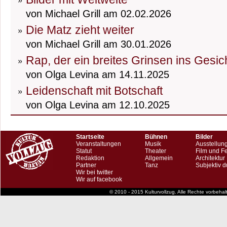
von Michael Grill am 02.02.2026
Die Matz zieht weiter
von Michael Grill am 30.01.2026
Rap, der ein breites Grinsen ins Gesic
von Olga Levina am 14.11.2025
Leidenschaft mit Botschaft
von Olga Levina am 12.10.2025
Startseite
Bühnen
Bilder
Veranstaltungen
Musik
Ausstellun
Statut
Theater
Film und F
Redaktion
Allgemein
Architektur
Partner
Tanz
Subjektiv d
Wir bei twitter
Wir auf facebook
© 2010 - 2015 Kulturvollzug. Alle Rechte vorbeha