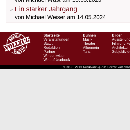
Ein starker Jahrgang
von Michael Weiser am 14.05.2024
Startseite
Bühnen
Bilder
Veranstaltungen
Musik
Ausstellun
Statut
Theater
Film und F
Redaktion
Allgemein
Architektur
Partner
Tanz
Subjektiv d
Wir bei twitter
Wir auf facebook
© 2010 - 2015 Kulturvollzug. Alle Rechte vorbeha