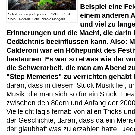
Beispiel eine Fe
einem anderen A
Schrill und zugleich poetisch: "MDLSX" mit
Silvia Calderoni. Foto: Renato Mangolin
und viel zu lan
Erinnerungen und die Macht, die darin 
Gedächtnis beeinflussen kann. Also: M
Calderoni war ein Höhepunkt des Festiv
bestaunen. Es war so etwas wie der wo
die Schwerarbeit, die man am Abend z
"Step Memeries" zu verrichten gehabt 
daran, dass in diesem Stück Musik lief, u
Musik, die man sich so für ein Stück Thea
zwischen den 80ern und Anfang der 2000e
Vielleicht lag's fernab von allen Tricks u
der Geschichte; daran, dass da ein Mens
der glaubhaft was zu erzählen hatte. Je