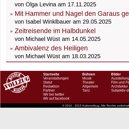
von Olga Levina am 17.11.2025
Mit Hammer und Nagel den Garaus g
von Isabel Winklbauer am 29.05.2025
Zeitreisende im Halbdunkel
von Michael Wüst am 14.05.2025
Ambivalenz des Heiligen
von Michael Wüst am 18.03.2025
Startseite
Bühnen
Bilder
Veranstaltungen
Musik
Ausstellun
Statut
Theater
Film und F
Redaktion
Allgemein
Architektur
Partner
Tanz
Subjektiv d
Wir bei twitter
Wir auf facebook
© 2010 - 2015 Kulturvollzug. Alle Rechte vorbeha