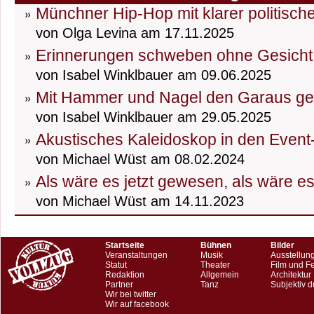
Münchner Hip-Hop mit klarer politisch
von Olga Levina am 17.11.2025
Erinnerungen schweben ohne Gesicht
von Isabel Winklbauer am 09.06.2025
Mit Hammer und Nagel den Garaus g
von Isabel Winklbauer am 29.05.2025
Akustisches Kaleidoskop in den Event
von Michael Wüst am 08.02.2024
Als wäre es jetzt gewesen, als wäre e
von Michael Wüst am 14.11.2023
Startseite
Bühnen
Bilder
Veranstaltungen
Musik
Ausstellun
Statut
Theater
Film und F
Redaktion
Allgemein
Architektur
Partner
Tanz
Subjektiv d
Wir bei twitter
Wir auf facebook