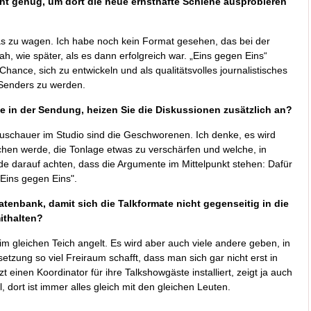
cht genug, um dort die neue ernsthafte Schiene ausprobieren
was zu wagen. Ich habe noch kein Format gesehen, das bei der
, wie später, als es dann erfolgreich war. „Eins gegen Eins“
nce, sich zu entwickeln und als qualitätsvolles journalistisches
Senders zu werden.
e in der Sendung, heizen Sie die Diskussionen zusätzlich an?
 Zuschauer im Studio sind die Geschworenen. Ich denke, es wird
hen werde, die Tonlage etwas zu verschärfen und welche, in
e darauf achten, dass die Argumente im Mittelpunkt stehen: Dafür
"Eins gegen Eins".
atenbank, damit sich die Talkformate nicht gegenseitig in die
ithalten?
 gleichen Teich angelt. Es wird aber auch viele andere geben, in
tzung so viel Freiraum schafft, dass man sich gar nicht erst in
einen Koordinator für ihre Talkshowgäste installiert, zeigt ja auch
 dort ist immer alles gleich mit den gleichen Leuten.