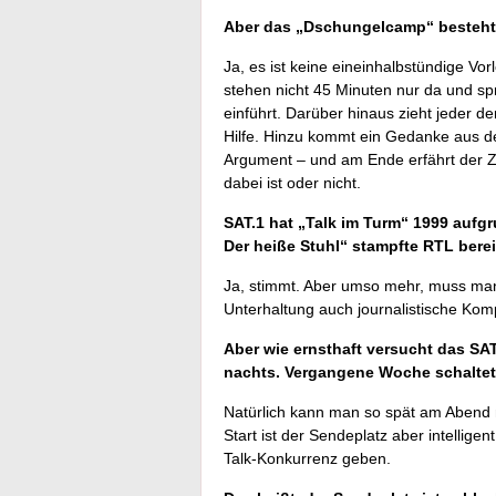
Aber das „Dschungelcamp“ besteht 
Ja, es ist keine eineinhalbstündige Vo
stehen nicht 45 Minuten nur da und spr
einführt. Darüber hinaus zieht jeder 
Hilfe. Hinzu kommt ein Gedanke aus d
Argument – und am Ende erfährt der Z
dabei ist oder nicht.
SAT.1 hat „Talk im Turm“ 1999 aufg
Der heiße Stuhl“ stampfte RTL bere
Ja, stimmt. Aber umso mehr, muss man
Unterhaltung auch journalistische Kom
Aber wie ernsthaft versucht das SA
nachts. Vergangene Woche schaltet
Natürlich kann man so spät am Abend n
Start ist der Sendeplatz aber intellig
Talk-Konkurrenz geben.