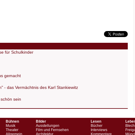
e für Schulkinder
us gemacht
n" - das Vermächtnis des Karl Stankiewitz
schön sein
Bühnen
Bilder
Lesen
Lebe
Musik
Ausstellungen
Bücher
Blech
Theater
Film und Fernsehen
Interviews
Freig
Allgemein
Architektur
Kommentare
Münch