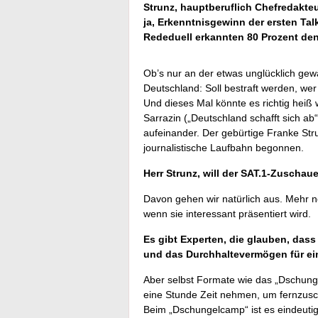
Strunz, hauptberuflich Chefredakte
ja, Erkenntnisgewinn der ersten Ta
Rededuell erkannten 80 Prozent de
Ob’s nur an der etwas unglücklich gewä
Deutschland: Soll bestraft werden, wer 
Und dieses Mal könnte es richtig heiß 
Sarrazin („Deutschland schafft sich a
aufeinander. Der gebürtige Franke Str
journalistische Laufbahn begonnen.
Herr Strunz, will der SAT.1-Zuscha
Davon gehen wir natürlich aus. Mehr noc
wenn sie interessant präsentiert wird.
Es gibt Experten, die glauben, dass
und das Durchhaltevermögen für ei
Aber selbst Formate wie das „Dschung
eine Stunde Zeit nehmen, um fernzusch
Beim „Dschungelcamp“ ist es eindeutig