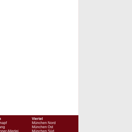
n
Viertel
napf
München Nord
ang
München Ost
ner Allerlei
München Süd