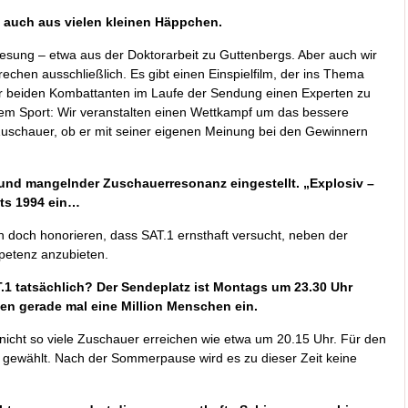
auch aus vielen kleinen Häppchen.
rlesung – etwa aus der Doktorarbeit zu Guttenbergs. Aber auch wir
echen ausschließlich. Es gibt einen Einspielfilm, der ins Thema
der beiden Kombattanten im Laufe der Sendung einen Experten zu
em Sport: Wir veranstalten einen Wettkampf um das bessere
uschauer, ob er mit seiner eigenen Meinung bei den Gewinnern
rund mangelnder Zuschauerresonanz eingestellt. „Explosiv –
its 1994 ein…
 doch honorieren, dass SAT.1 ernsthaft versucht, neben der
petenz anzubieten.
T.1 tatsächlich? Der Sendeplatz ist Montags um 23.30 Uhr
en gerade mal eine Million Menschen ein.
icht so viele Zuschauer erreichen wie etwa um 20.15 Uhr. Für den
ent gewählt. Nach der Sommerpause wird es zu dieser Zeit keine