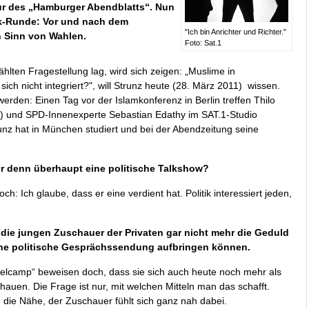
ur des „Hamburger Abendblatts“. Nun
lk-Runde: Vor und nach dem
"Ich bin Anrichter und Richter."
n Sinn von Wahlen.
Foto: Sat.1
hlten Fragestellung lag, wird sich zeigen: „Muslime in
sich nicht integriert?", will Strunz heute (28. März 2011) wissen.
werden: Einen Tag vor der Islamkonferenz in Berlin treffen Thilo
b“) und SPD-Innenexperte Sebastian Edathy im SAT.1-Studio
unz hat in München studiert und bei der Abendzeitung seine
uer denn überhaupt eine politische Talkshow?
h: Ich glaube, dass er eine verdient hat. Politik interessiert jeden,
 die jungen Zuschauer der Privaten gar nicht mehr die Geduld
ne politische Gesprächssendung aufbringen können.
elcamp“ beweisen doch, dass sie sich auch heute noch mehr als
auen. Die Frage ist nur, mit welchen Mitteln man das schafft.
 die Nähe, der Zuschauer fühlt sich ganz nah dabei.