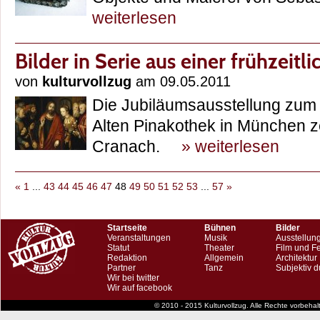
weiterlesen
Bilder in Serie aus einer frühzeitl
von
kulturvollzug
am 09.05.2011
Die Jubiläumsausstellung zum 
Alten Pinakothek in München 
Cranach.
» weiterlesen
«
1
...
43
44
45
46
47
48
49
50
51
52
53
...
57
»
Startseite
Bühnen
Bilder
Veranstaltungen
Musik
Ausstellun
Statut
Theater
Film und F
Redaktion
Allgemein
Architektur
Partner
Tanz
Subjektiv d
Wir bei twitter
Wir auf facebook
© 2010 - 2015 Kulturvollzug. Alle Rechte vorbeha