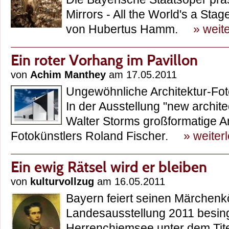
Mirrors - All the World's a Stag
von Hubertus Hamm.
» weit
Ein roter Vorhang im Pavillon
von
Achim Manthey
am 17.05.2011
Ungewöhnliche Architektur-Fot
In der Ausstellung "new archite
Walter Storms großformatige A
Fotokünstlers Roland Fischer.
» weiter
Ein ewig Rätsel wird er bleiben
von
kulturvollzug
am 16.05.2011
Bayern feiert seinen Märchenkö
Landesausstellung 2011 besing
Herrenchiemsee unter dem Tit