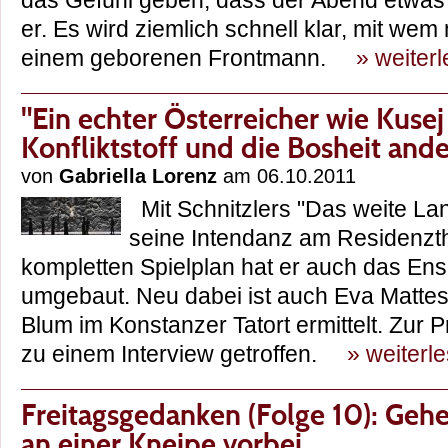
das Gefühl geben, dass der Abend etwas
er. Es wird ziemlich schnell klar, mit wem
einem geborenen Frontmann.
» weiter
"Ein echter Österreicher wie Kuse
Konfliktstoff und die Bosheit ande
von
Gabriella Lorenz
am 06.10.2011
Mit Schnitzlers "Das weite Lan
seine Intendanz am Residenzt
kompletten Spielplan hat er auch das Ens
umgebaut. Neu dabei ist auch Eva Mattes
Blum im Konstanzer Tatort ermittelt. Zur 
zu einem Interview getroffen.
» weiterl
Freitagsgedanken (Folge 10): Geh
an einer Kneipe vorbei...