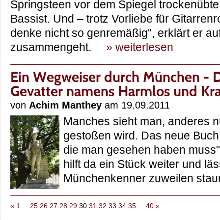
Springsteen vor dem Spiegel trockenübte. 
Bassist. Und – trotz Vorliebe für Gitarren
denke nicht so genremäßig“, erklärt er au
zusammengeht.
» weiterlesen
Ein Wegweiser durch München - Di
Gevatter namens Harmlos und Kr
von
Achim Manthey
am 19.09.2011
Manches sieht man, anderes n
gestoßen wird. Das neue Buch
die man gesehen haben muss" 
hilft da ein Stück weiter und l
Münchenkenner zuweilen st
«
1
...
25
26
27
28
29
30
31
32
33
34
35
...
40
»