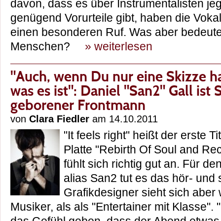
davon, dass es über Instrumentalisten jeg
genügend Vorurteile gibt, haben die Voka
einen besonderen Ruf. Was aber bedeutet
Menschen?
» weiterlesen
"Auch, wenn Du nur eine Skizze ha
was es ist": Daniel "San2" Gall ist
geborener Frontmann
von
Clara Fiedler
am 14.10.2011
"It feels right" heißt der erste T
Platte "Rebirth Of Soul and Re
fühlt sich richtig gut an. Für d
alias San2 tut es das hör- und 
Grafikdesigner sieht sich aber 
Musiker, als als "Entertainer mit Klasse"