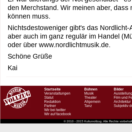
den Merchstand. Wir meinen aber, dass 
können muss.
Nichtsdestoweniger gibt's das Nordlicht
aber auch im ganz regulär im Handel (Mü
oder über www.nordlichtmusik.de.
Schöne Grüße
Kai
Startseite
Bühnen
Bilder
Veranstaltungen
Musik
Ausstellun
Statut
Theater
Film und F
Redaktion
Allgemein
Architektur
Partner
Tanz
Subjektiv d
Wir bei twitter
Wir auf facebook
© 2010 - 2015 Kulturvollzug. Alle Rechte vorbeha