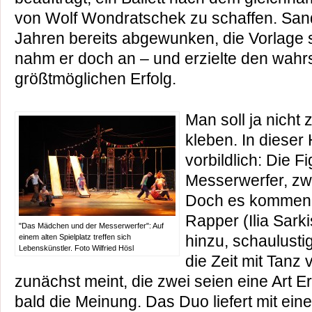
von Wolf Wondratschek zu schaffen. Sand
Jahren bereits abgewunken, die Vorlage s
nahm er doch an – und erzielte den wahr
größtmöglichen Erfolg.
Man soll ja nicht 
kleben. In dieser 
vorbildlich: Die F
Messerwerfer, zwe
Doch es kommen 
Rapper (Ilia Sarki
"Das Mädchen und der Messerwerfer": Auf
hinzu, schaulusti
einem alten Spielplatz treffen sich
Lebenskünstler. Foto Wilfried Hösl
die Zeit mit Tanz 
zunächst meint, die zwei seien eine Art E
bald die Meinung. Das Duo liefert mit ei