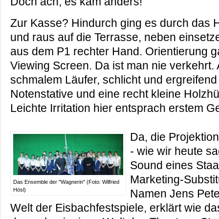
Doch ach, es kam anders!
Zur Kasse? Hindurch ging es durch das 
und raus auf die Terrasse, neben einse
aus dem P1 rechter Hand. Orientierung ga
Viewing Screen. Da ist man nie verkehrt.
schmalem Läufer, schlicht und ergreifend
Notenstative und eine recht kleine Holzhü
Leichte Irritation hier entsprach erstem G
Da, die Projektio
- wie wir heute sa
Sound eines Staa
Marketing-Substi
Das Ensemble der "Wagnerin" (Foto: Wilfried
Hösl)
Namen Jens Peter 
Welt der Eisbachfestspiele, erklärt wie das