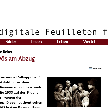
Bilder
Lesen
Leben
Viertel
e Reiter
rvös am Abzug
Drucken
intrinkende Rotkäppchen:
utzfeldt über dem
flimmern unsichtbar auch
ie 1933 auf der Flucht
n - wegen der
upp. Diesen authentischen
2002 in dem Roman „Fast