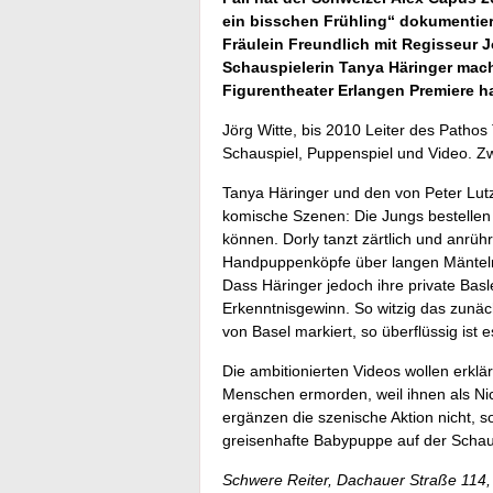
ein bisschen Frühling“ dokumentiert
Fräulein Freundlich mit Regisseur J
Schauspielerin Tanya Häringer mach
Figurentheater Erlangen Premiere hat
Jörg Witte, bis 2010 Leiter des Patho
Schauspiel, Puppenspiel und Video. Zw
Tanya Häringer und den von Peter Lutz
komische Szenen: Die Jungs bestellen
können. Dorly tanzt zärtlich und anrü
Handpuppenköpfe über langen Mänteln -
Dass Häringer jedoch ihre private Basle
Erkenntnisgewinn. So witzig das zunäc
von Basel markiert, so überflüssig ist e
Die ambitionierten Videos wollen erklä
Menschen ermorden, weil ihnen als Nich
ergänzen die szenische Aktion nicht, 
greisenhafte Babypuppe auf der Schauk
Schwere Reiter, Dachauer Straße 114, 