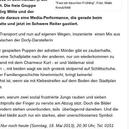
"Fast ein bisschen Frühling". Foto: Malte
. Die freie Gruppe
Kreutzfeldt
örg Witte und der
te daraus eine Media-Performance, die gerade beim
te und jetzt im Schwere Reiter gastiert.
s Transport und nun auf eigenen Wegen, inszenierte einen Mix aus
ischen der Dorly-Darstellerin
 gespielten Puppen der adretten Mörder gibt es zauberhafte,
 eine Schallplatte nach der anderen, nur um wiederkommen zu
hrend mit dem Charmeur Kurt - er und Valdemar sind
, mit beiden wagt sie sich grotesk stolpernd auf Schlittschuhe.
r Familiengeschichte hineinmischt, bringt keinerlei
hst ist, wenn sie mit Klebestreifen auf dem Boden den Stadtplan
s.
ren, warum zwei sozial frustrierte Jungs rauben und sieben
tprofis der Finger zu nervös am Abzug sitzt. Doch die Bilder
sondern stehen unverbunden, teils überlagernd daneben. Und die
el bleibt auch nur ein starkes, aber unerschlossenes Symbol.
Nur noch heute (Sonntag, 19. Mai 2013), 20.30 Uhr, Tel. 0151