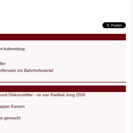
es Kulturvollzug.
ler
fensein ins Bahnhofsviertel
nd Diskursstifter - so war Radikal Jung 2026
napper Kassen
us gemacht