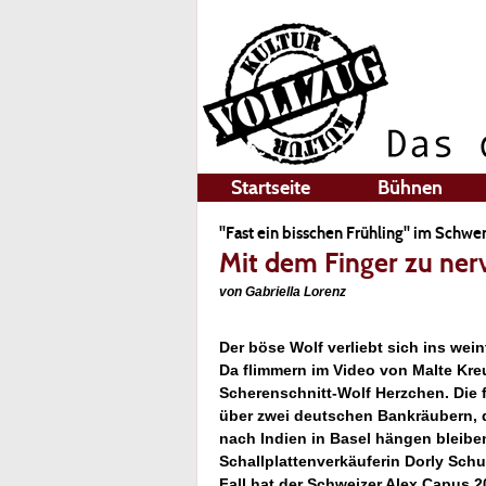
Startseite
Bühnen
"Fast ein bisschen Frühling" im Schwer
Mit dem Finger zu ne
von Gabriella Lorenz
Der böse Wolf verliebt sich ins we
Da flimmern im Video von Malte Kre
Scherenschnitt-Wolf Herzchen. Die 
über zwei deutschen Bankräubern, d
nach Indien in Basel hängen bleibe
Schallplattenverkäuferin Dorly Sch
Fall hat der Schweizer Alex Capus 