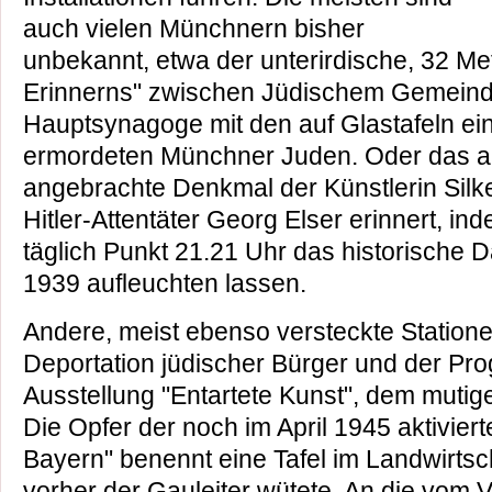
auch vielen Münchnern bisher
unbekannt, etwa der unterirdische, 32 M
Erinnerns" zwischen Jüdischem Gemein
Hauptsynagoge mit den auf Glastafeln ei
ermordeten Münchner Juden. Oder das a
angebrachte Denkmal der Künstlerin Sil
Hitler-Attentäter Georg Elser erinnert, i
täglich Punkt 21.21 Uhr das historische
1939 aufleuchten lassen.
Andere, meist ebenso versteckte Statione
Deportation jüdischer Bürger und der Pr
Ausstellung "Entartete Kunst", dem mutig
Die Opfer der noch im April 1945 aktiviert
Bayern" benennt eine Tafel im Landwirtsc
vorher der Gauleiter wütete. An die vom V