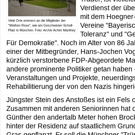
Verdienst der über
mit dem Hoegner
Viele Orte erinnern an die Mitglieder der
Vereine "Bayeris
"Weißen Rose", wie am Geschwister-Scholl-
Platz in München. Foto: Archiv Achim Manthey
Toleranz" und "G
Für Demokratie". Noch im Alter von 86 Ja
einer der Mitbegründer, Hans-Jochen Vog
kürzlich verstorbene FDP-Abgeordete Max
andere prominente Politiker getan haben - 
Veranstaltungen und Projekte, neuerdings
Rehabilitierung der von den Nazis hingeri
Jüngster Stein des Anstoßes ist ein Fels o
Zusammen mit anderen Seniorinnen hat d
Günther den andertalb Meter hohen Brock
hinter der Residenz auf staatlichem Grun
Gras gepflanzt. Er soll die Münchner "Tr