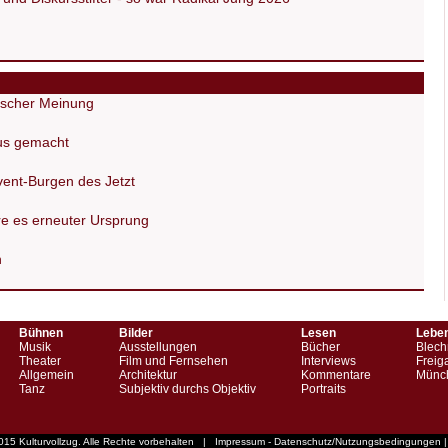
tischer Meinung
us gemacht
vent-Burgen des Jetzt
re es erneuter Ursprung
n
Bühnen
Bilder
Lesen
Lebe
Musik
Ausstellungen
Bücher
Blech
Theater
Film und Fernsehen
Interviews
Freig
Allgemein
Architektur
Kommentare
Münch
Tanz
Subjektiv durchs Objektiv
Portraits
015 Kulturvollzug. Alle Rechte vorbehalten
|
Impressum - Datenschutz/Nutzungsbedingungen
|