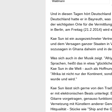
Waldmann
Und in diesen Tagen hört Deutschland d
Deutschland hatte er in Bayreuth, wa
der wichtigsten Orte für die Vermittlun
in Berlin, am Freitag (21.2.2014) wird
Kae Sun ist ein ausgezeichneter Vertret
und dem Versagen ganzer Staaten in Ver
sozusagen in Ghana daheim und in de
Was sich auch in der Musik zeigt. "Afri
Sprachen, heißt das in etwa "glücklich
Kae Sun in die Welt - auch als Hoffnun
"Afrika ist nicht nur der Kontinent, son
wurde und wird."
Kae Sun lässt sich gerne von den Tradi
er mit elektronischen Beats unterlegt.
Gitarre vorgetragen, genauso funktion
Vernetzung mit Künstlern anderer Gen
Hitqualität - Stücke wie "Ship and the 