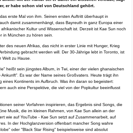
er, er habe schon viel von Deutschland gehört.
as erste Mal von ihm. Seinen ersten Auftritt überhaupt in
s auch damit zusammenhängt, dass Bayreuth in ganz Europa einer
g afrikanischer Kultur und Wissenschaft ist. Derzeit ist Kae Sun noch
 er in München zu hören sein.
er des neuen Afrikas, das nicht in erster Linie mit Hunger, Krieg
bindung gebracht werden will. Der 30-Jährige lebt in Toronto, ist
r Welt zu Hause.
yie" heißt sein jüngstes Album, in Twi, einer der vielen ghanaischen
e Ankunft". Es war der Name seines Großvaters. Heute trägt ihn
g eines Kontinents im Aufbruch. Was ihn daran so begeistert:
dern auch eine Perspektive, die viel von der Popkultur beeinflusst
tionen seiner Vorfahren inspirieren, das Ergebnis sind Songs, die
 Eine Musik, die im kleinen Rahmen, von Kae Sun allein an der
iert wie auf YouTube - Kae Sun setzt auf Zusammenarbeit, auf
res. In der Hochglanzversion offenbart mancher Song wahre
Globe" oder "Black Star Rising" beispielsweise sind absolut