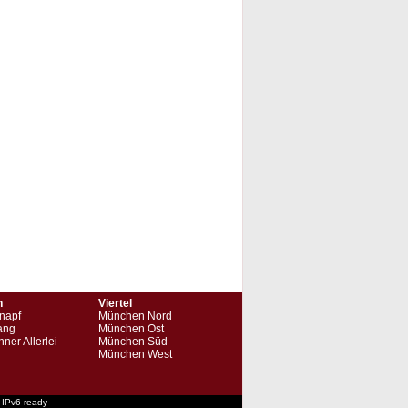
n
Viertel
napf
München Nord
ang
München Ost
ner Allerlei
München Süd
München West
 IPv6-ready