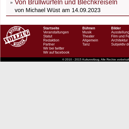
Von Brüllwürfeln und Blechkreiseln
von Michael Wüst am 14.09.2023
Startseite
Bühnen
Bilder
Veranstaltungen
Musik
Ausstellun
Statut
Theater
Film und F
Redaktion
Allgemein
Architektur
Partner
Tanz
Subjektiv d
Wir bei twitter
Wir auf facebook
© 2010 - 2015 Kulturvollzug. Alle Rechte vorbeha