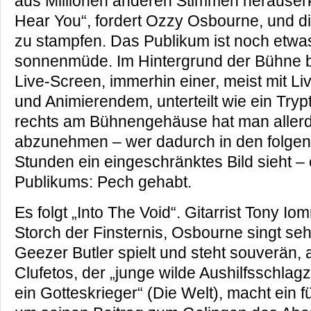
aus Millionen anderen Stimmen herauser
Hear You“, fordert Ozzy Osbourne, und d
zu stampfen. Das Publikum ist noch etwa
sonnenmüde. Im Hintergrund der Bühne be
Live-Screen, immerhin einer, meist mit Li
und Animierendem, unterteilt wie ein Tryp
rechts am Bühnengehäuse hat man aller
abzunehmen – wer dadurch in den folge
Stunden ein eingeschränktes Bild sieht – 
Publikums: Pech gehabt.
Es folgt „Into The Void“. Gitarrist Tony I
Storch der Finsternis, Osbourne singt seh
Geezer Butler spielt und steht souverän,
Clufetos, der „junge wilde Aushilfsschlag
ein Gotteskrieger“ (Die Welt), macht ein 