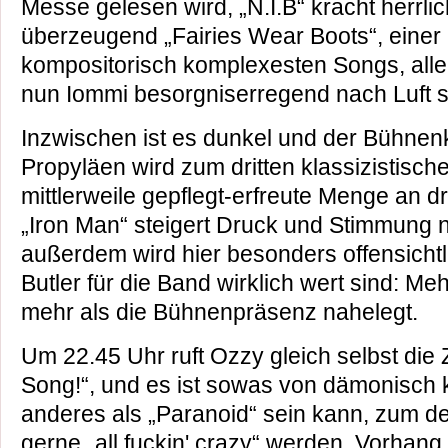
Messe gelesen wird, „N.I.B“ kracht herrli
überzeugend „Fairies Wear Boots“, einer 
kompositorisch komplexesten Songs, alle
nun Iommi
besorgniserregend nach Luft 
Inzwischen ist es dunkel und der Bühnen
Propyläen wird zum dritten klassizistisch
mittlerweile gepflegt-erfreute Menge an d
„Iron Man“ steigert Druck und Stimmung 
außerdem wird hier besonders offensicht
Butler für die Band wirklich wert sind: M
mehr als die Bühnenpräsenz nahelegt.
Um 22.45 Uhr ruft Ozzy gleich selbst di
Song!“, und es ist sowas von dämonisch k
anderes als „Paranoid“ sein kann, zum de
gerne „all fuckin' crazy“ werden. Vorhan