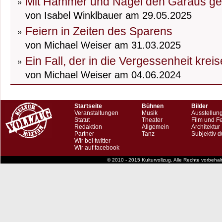
Mit Hammer und Nagel den Garaus g
von Isabel Winklbauer am 29.05.2025
Feiern in Zeiten des Sparens
von Michael Weiser am 31.03.2025
Ein Fall, der in die Vergessenheit kreis
von Michael Weiser am 04.06.2024
Startseite
Bühnen
Bilder
Veranstaltungen
Musik
Ausstellun
Statut
Theater
Film und F
Redaktion
Allgemein
Architektur
Partner
Tanz
Subjektiv d
Wir bei twitter
Wir auf facebook
© 2010 - 2015 Kulturvollzug. Alle Rechte vorbeha