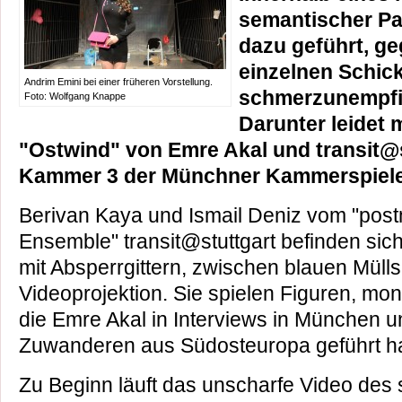
semantischer P
dazu geführt, g
einzelnen Schic
Andrim Emini bei einer früheren Vorstellung.
schmerzunempfin
Foto: Wolfgang Knappe
Darunter leidet 
"Ostwind" von Emre Akal und transit@s
Kammer 3 der Münchner Kammerspiele
Berivan Kaya und Ismail Deniz vom "post
Ensemble" transit@stuttgart befinden sich 
mit Absperrgittern, zwischen blauen Müll
Videoprojektion. Sie spielen Figuren, mont
die Emre Akal in Interviews in München un
Zuwanderen aus Südosteuropa geführt ha
Zu Beginn läuft das unscharfe Video des 