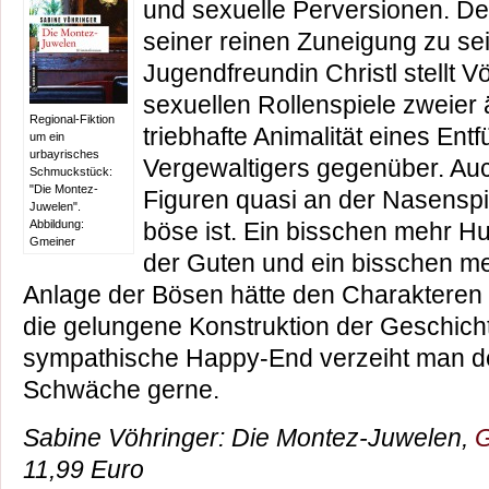
und sexuelle Perversionen. 
seiner reinen Zuneigung zu s
Jugendfreundin Christl stellt V
sexuellen Rollenspiele zweier 
Regional-Fiktion
triebhafte Animalität eines Ent
um ein
urbayrisches
Vergewaltigers gegenüber. Auc
Schmuckstück:
"Die Montez-
Figuren quasi an der Nasenspi
Juwelen".
Abbildung:
böse ist. Ein bisschen mehr H
Gmeiner
der Guten und ein bisschen me
Anlage der Bösen hätte den Charakteren 
die gelungene Konstruktion der Geschich
sympathische Happy-End verzeiht man d
Schwäche gerne.
Sabine Vöhringer: Die Montez-Juwelen,
G
11,99 Euro