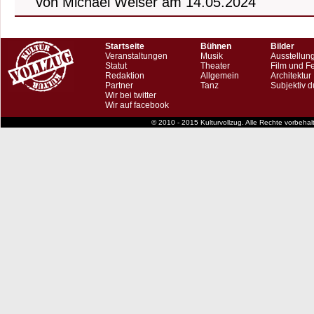
von Michael Weiser am 14.05.2024
Startseite
Bühnen
Bilder
Veranstaltungen
Musik
Ausstellun
Statut
Theater
Film und F
Redaktion
Allgemein
Architektur
Partner
Tanz
Subjektiv d
Wir bei twitter
Wir auf facebook
© 2010 - 2015 Kulturvollzug. Alle Rechte vorbeha