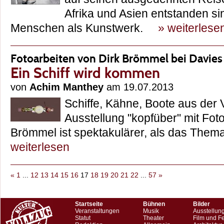
Afrika und Asien entstanden si
Menschen als Kunstwerk.
» weiterlese
Fotoarbeiten von Dirk Brömmel bei Davie
Ein Schiff wird kommen
von
Achim Manthey
am 19.07.2013
Schiffe, Kähne, Boote aus der 
Ausstellung "kopfüber" mit Fot
Brömmel ist spektakulärer, als das The
weiterlesen
«
1
...
12
13
14
15
16
17
18
19
20
21
22
...
57
»
Startseite
Bühnen
Bilder
Veranstaltungen
Musik
Ausstellun
Statut
Theater
Film und F