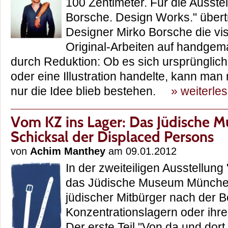
100 Zentimeter. Für die Ausste
Borsche. Design Works." über
Designer Mirko Borsche die vi
Original-Arbeiten auf handgema
durch Reduktion: Ob es sich ursprünglich
oder eine Illustration handelte, kann man
nur die Idee blieb bestehen.
» weiterle
Vom KZ ins Lager: Das Jüdische 
Schicksal der Displaced Persons
von
Achim Manthey
am 09.01.2012
In der zweiteiligen Ausstellung
das Jüdische Museum München
jüdischer Mitbürger nach der B
Konzentrationslagern oder ihre
Der erste Teil "Von da und dor