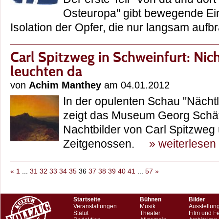
Osteuropa" gibt bewegende Ein
Isolation der Opfer, die nur langsam au
Carl Spitzweg in Schweinfurt: Nich
leuchten da
von
Achim Manthey
am 04.01.2012
In der opulenten Schau "Nächt
zeigt das Museum Georg Schäf
Nachtbilder von Carl Spitzweg
Zeitgenossen.
» weiterlesen
«
1
...
31
32
33
34
35
36
37
38
39
40
41
...
57
»
Startseite
Bühnen
Bilder
Veranstaltungen
Musik
Ausstellun
Statut
Theater
Film und F