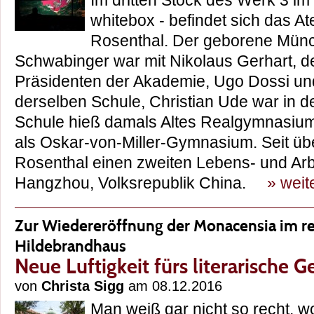
Im dritten Stock des Werk 3 im 
whitebox - befindet sich das At
Rosenthal. Der geborene Münc
Schwabinger war mit Nikolaus Gerhart, 
Präsidenten der Akademie, Ugo Dossi und
derselben Schule, Christian Ude war in de
Schule hieß damals Altes Realgymnasium
als Oskar-von-Miller-Gymnasium. Seit üb
Rosenthal einen zweiten Lebens- und Arbe
Hangzhou, Volksrepublik China.
» weit
Zur Wiedereröffnung der Monacensia im r
Hildebrandhaus
Neue Luftigkeit fürs literarische 
von
Christa Sigg
am 08.12.2016
Man weiß gar nicht so recht, w