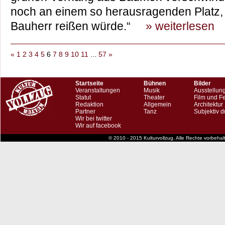
noch an einem so herausragenden Platz, 
Bauherr reißen würde.“
» weiterlesen
«
1
2
3
4
5
6
7
8
9
10
11
...
57
»
Startseite
Bühnen
Bilder
Veranstaltungen
Musik
Ausstellun
Statut
Theater
Film und F
Redaktion
Allgemein
Architektur
Partner
Tanz
Subjektiv d
Wir bei twitter
Wir auf facebook
© 2010 - 2015 Kulturvollzug. Alle Rechte vorbeha