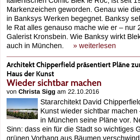
italienischen Comic Blek le Roc, ist seit
Markenzeichen geworden. Genau wie die 
in Banksys Werken begegnet. Banksy sel
le Rat alles genauso mache wie er – nur 2
Galerist Kronsbein. Wie Banksy wirkt Blek
auch in München.
» weiterlesen
Architekt Chipperfield präsentiert Pläne z
Haus der Kunst
Wieder sichtbar machen
von
Christa Sigg
am 22.10.2016
Stararchitekt David Chipperfiel
Kunst wieder sichtbar machen –
in München seine Pläne vor. N
Sinn: dass ein für die Stadt so wichtiges
grünen Vorhang aus Bäumen verschwindet“