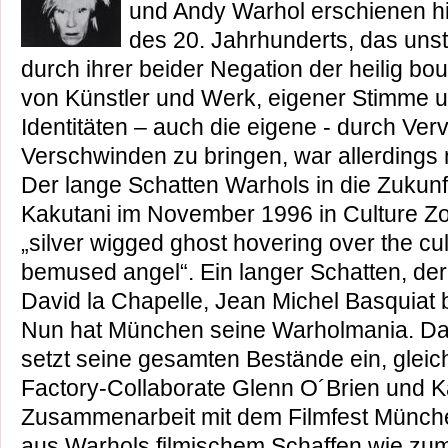
und Andy Warhol erschienen hi
des 20. Jahrhunderts, das uns
durch ihrer beider Negation der heilig b
von Künstler und Werk, eigener Stimme u
Identitäten – auch die eigene - durch Verv
Verschwinden zu bringen, war allerdings 
Der lange Schatten Warhols in die Zukunf
Kakutani im November 1996 in Culture Zo
„silver wigged ghost hovering over the cul
bemused angel“. Ein langer Schatten, der
David la Chapelle, Jean Michel Basquiat b
Nun hat München seine Warholmania. D
setzt seine gesamten Bestände ein, gleich
Factory-Collaborate Glenn O´Brien und Ka
Zusammenarbeit mit dem Filmfest Münch
aus Warhols filmischem Schaffen wie zum