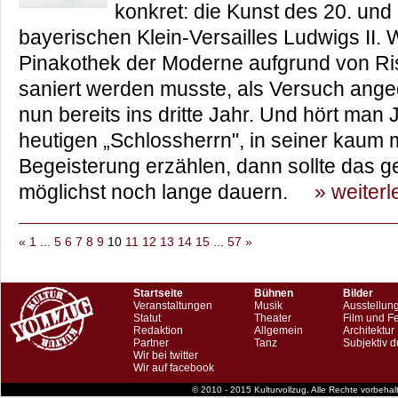
konkret: die Kunst des 20. und
bayerischen Klein-Versailles Ludwigs II. 
Pinakothek der Moderne aufgrund von Ri
saniert werden musste, als Versuch ange
nun bereits ins dritte Jahr. Und hört man
heutigen „Schlossherrn", in seiner kaum 
Begeisterung erzählen, dann sollte das 
möglichst noch lange dauern.
» weiter
«
1
...
5
6
7
8
9
10
11
12
13
14
15
...
57
»
Startseite
Bühnen
Bilder
Veranstaltungen
Musik
Ausstellun
Statut
Theater
Film und F
Redaktion
Allgemein
Architektur
Partner
Tanz
Subjektiv d
Wir bei twitter
Wir auf facebook
© 2010 - 2015 Kulturvollzug. Alle Rechte vorbeha