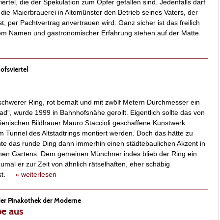
iertel, die der Spekulation zum Opfer gefallen sind. Jedenfalls darf
die Maierbrauerei in Altomünster den Betrieb seines Vaters, der
st, per Pachtvertrag anvertrauen wird. Ganz sicher ist das freilich
utem Namen und gastronomischer Erfahrung stehen auf der Matte.
ofsviertel
schwerer Ring, rot bemalt und mit zwölf Metern Durchmesser ein
ad“, wurde 1999 in Bahnhofsnähe gerollt. Eigentlich sollte das von
ienischen Bildhauer Mauro Staccioli geschaffene Kunstwerk
 Tunnel des Altstadtrings montiert werden. Doch das hätte zu
te das runde Ding dann immerhin einen städtebaulichen Akzent in
schen Gartens. Dem gemeinen Münchner indes blieb der Ring ein
mal er zur Zeit von ähnlich rätselhaften, eher schäbig
 ist.
» weiterlesen
der Pinakothek der Moderne
be aus