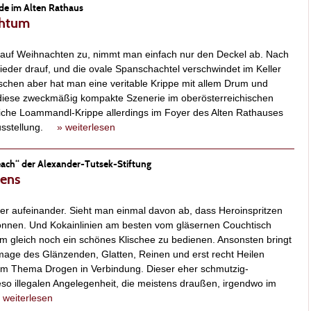
de im Alten Rathaus
chtum
s auf Weihnachten zu, nimmt man einfach nur den Deckel ab. Nach
eder drauf, und die ovale Spanschachtel verschwindet im Keller
schen aber hat man eine veritable Krippe mit allem Drum und
 diese zweckmäßig kompakte Szenerie im oberösterreichischen
hnliche Loammandl-Krippe allerdings im Foyer des Alten Rathauses
Ausstellung.
» weiterlesen
each“ der Alexander-Tutsek-Stiftung
bens
ier aufeinander. Sieht man einmal davon ab, dass Heroinspritzen
önnen. Und Kokainlinien am besten vom gläsernen Couchtisch
m gleich noch ein schönes Klischee zu bedienen. Ansonsten bringt
age des Glänzenden, Glatten, Reinen und erst recht Heilen
em Thema Drogen in Verbindung. Dieser eher schmutzig-
so illegalen Angelegenheit, die meistens draußen, irgendwo im
 weiterlesen