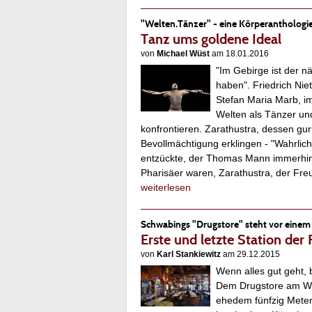
"Welten.Tänzer" - eine Körperanthologi
Tanz ums goldene Ideal
von
Michael Wüst
am 18.01.2016
"Im Gebirge ist der n
haben". Friedrich Nie
Stefan Maria Marb, i
Welten als Tänzer und
konfrontieren. Zarathustra, dessen gur
Bevollmächtigung erklingen - "Wahrlich
entzückte, der Thomas Mann immerhin a
Pharisäer waren, Zarathustra, der Fr
weiterlesen
Schwabings "Drugstore" steht vor eine
Erste und letzte Station de
von
Karl Stankiewitz
am 29.12.2015
Wenn alles gut geht, 
Dem Drugstore am Wed
ehedem fünfzig Meter