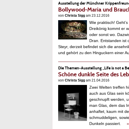
Ausstellung der Münchner Krippenfreun
Bollywood-Maria und Brau
von
Christa Sigg
am 23.12.2016
Wie praktisch! Geht’
Dreikönig kommt er wi
oder sonst wo. Dazwi
Dran. Entstanden ist
Steyr, derzeit befindet sich die anse
und gehört zu den Hinguckern einer 
Die Themen-Ausstellung „Life is not a B
Schöne dunkle Seite des Le
von
Christa Sigg
am 21.04.2016
Zwei Welten treffen h
auch aus Glas sein k
geschnupft werden, u
man Glas, dem das Im
anhaftet, kaum mit d
schmuddeligen, sowie
Dunkeln passiert.
»