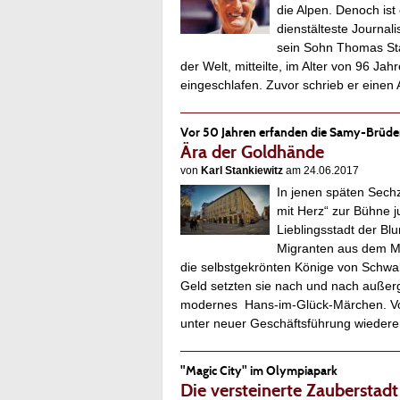
die Alpen. Denoch ist
dienstälteste Journali
sein Sohn Thomas Stan
der Welt, mitteilte, im Alter von 96 Ja
eingeschlafen. Zuvor schrieb er eine
Vor 50 Jahren erfanden die Samy-Brüde
Ära der Goldhände
von
Karl Stankiewitz
am 24.06.2017
In jenen späten Sechz
mit Herz“ zur Bühne 
Lieblingsstadt der Bl
Migranten aus dem M
die selbstgekrönten Könige von Schwab
Geld setzten sie nach und nach außerg
modernes Hans-im-Glück-Märchen. Von 
unter neuer Geschäftsführung wiede
"Magic City" im Olympiapark
Die versteinerte Zauberstadt