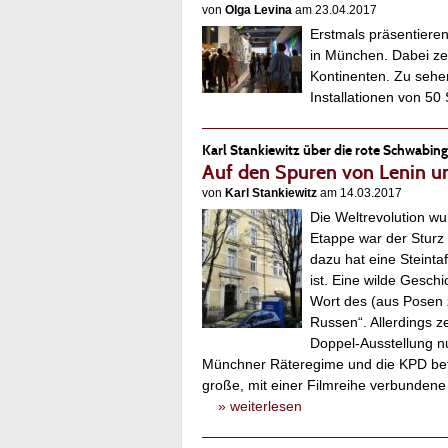
von
Olga Levina
am 23.04.2017
Erstmals präsentieren
in München. Dabei zei
Kontinenten. Zu sehe
Installationen von 5
Karl Stankiewitz über die rote Schwabin
Auf den Spuren von Lenin u
von
Karl Stankiewitz
am 14.03.2017
Die Weltrevolution w
Etappe war der Sturz
dazu hat eine Steinta
ist. Eine wilde Geschic
Wort des (aus Posen z
Russen“. Allerdings 
Doppel-Ausstellung nur
Münchner Räteregime und die KPD befeu
große, mit einer Filmreihe verbundene
» weiterlesen