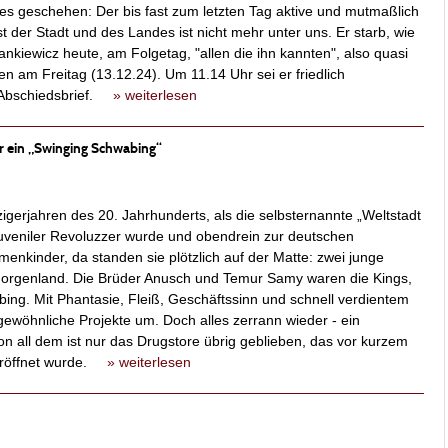
 es geschehen: Der bis fast zum letzten Tag aktive und mutmaßlich
st der Stadt und des Landes ist nicht mehr unter uns. Er starb, wie
kiewicz heute, am Folgetag, "allen die ihn kannten", also quasi
hren am Freitag (13.12.24). Um 11.14 Uhr sei er friedlich
n Abschiedsbrief.
» weiterlesen
r ein „Swinging Schwabing“
igerjahren des 20. Jahrhunderts, als die selbsternannte „Weltstadt
juveniler Revoluzzer wurde und obendrein zur deutschen
umenkinder, da standen sie plötzlich auf der Matte: zwei junge
orgenland. Die Brüder Anusch und Temur Samy waren die Kings,
ing. Mit Phantasie, Fleiß, Geschäftssinn und schnell verdientem
ewöhnliche Projekte um. Doch alles zerrann wieder - ein
all dem ist nur das Drugstore übrig geblieben, das vor kurzem
reröffnet wurde.
» weiterlesen