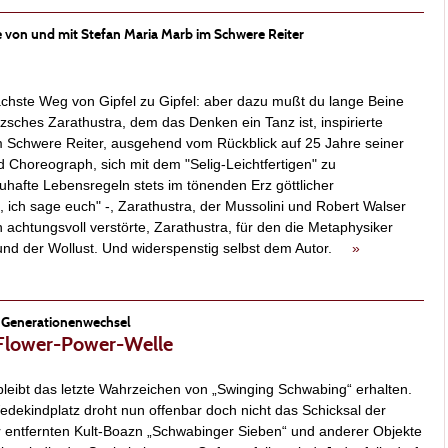
e von und mit Stefan Maria Marb im Schwere Reiter
ächste Weg von Gipfel zu Gipfel: aber dazu mußt du lange Beine
tzsches Zarathustra, dem das Denken ein Tanz ist, inspirierte
m Schwere Reiter, ausgehend vom Rückblick auf 25 Jahre seiner
 Choreograph, sich mit dem "Selig-Leichtfertigen" zu
uhafte Lebensregeln stets im tönenden Erz göttlicher
, ich sage euch" -, Zarathustra, der Mussolini und Robert Walser
chtungsvoll verstörte, Zarathustra, für den die Metaphysiker
eund der Wollust. Und widerspenstig selbst dem Autor.
»
m Generationenwechsel
r Flower-Power-Welle
bleibt das letzte Wahrzeichen von „Swinging Schwabing“ erhalten.
ekindplatz droht nun offenbar doch nicht das Schicksal der
 entfernten Kult-Boazn „Schwabinger Sieben“ und anderer Objekte