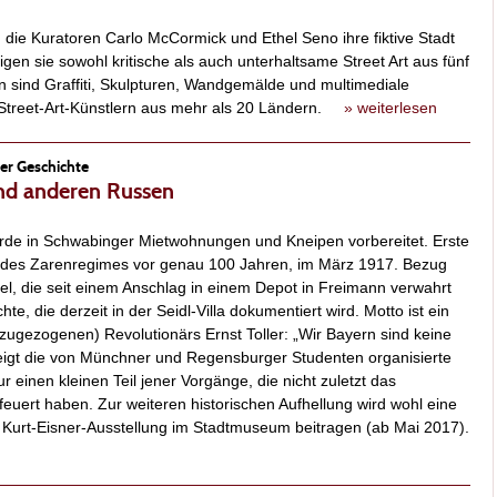
 die Kuratoren Carlo McCormick und Ethel Seno ihre fiktive Stadt
gen sie sowohl kritische als auch unterhaltsame Street Art aus fünf
n sind Graffiti, Skulpturen, Wandgemälde und multimediale
0 Street-Art-Künstlern aus mehr als 20 Ländern.
» weiterlesen
ger Geschichte
nd anderen Russen
urde in Schwabinger Mietwohnungen und Kneipen vorbereitet. Erste
 des Zarenregimes vor genau 100 Jahren, im März 1917. Bezug
fel, die seit einem Anschlag in einem Depot in Freimann verwahrt
hte, die derzeit in der Seidl-Villa dokumentiert wird. Motto ist ein
ugezogenen) Revolutionärs Ernst Toller: „Wir Bayern sind keine
zeigt die von Münchner und Regensburger Studenten organisierte
 einen kleinen Teil jener Vorgänge, die nicht zuletzt das
ert haben. Zur weiteren historischen Aufhellung wird wohl eine
 Kurt-Eisner-Ausstellung im Stadtmuseum beitragen (ab Mai 2017).