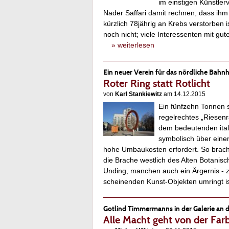
im einstigen Künstlerv
Nader Saffari damit rechnen, dass ihm 
kürzlich 78jährig an Krebs verstorben i
noch nicht; viele Interessenten mit g
» weiterlesen
Ein neuer Verein für das nördliche Bahnh
Roter Ring statt Rotlicht
von
Karl Stankiewitz
am 14.12.2015
Ein fünfzehn Tonnen 
regelrechtes „Riesenr
dem bedeutenden ital
symbolisch über einem
hohe Umbaukosten erfordert. So brach
die Brache westlich des Alten Botani
Unding, manchen auch ein Ärgernis - zu
scheinenden Kunst-Objekten umringt
Gotlind Timmermanns in der Galerie an 
Alle Macht geht von der Far