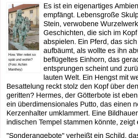
Es ist ein eigenartiges Ambie
empfängt. Lebensgroße Skulp
Stein, verwobene Wurzelwerk
Geschichten, die sich im Kopf
abspielen. Ein Pferd, das si
aufbäumt, als wollte es ihn 
How. Wer reitet so
beflügeltes Einhorn, das gera
spät und wohin?
(Foto: Achim
entsprungen scheint und zurü
Manthey)
lauten Welt. Ein Hengst mit wer
Besattelung reckt stolz den Kopf über den
geritten? Hermes, der Götterbote ist ebe
ein überdimensionales Putto, das einen 
Kerzenhalter umklammert. Eine Bildhauer
indischen Tempel stammen könnte, zeigt e
"Sonderangebote" verheißt ein Schild, das