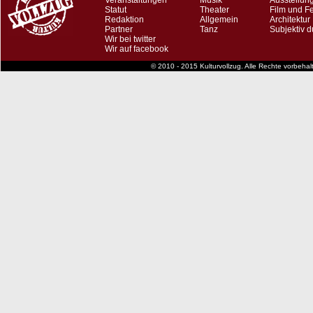
Veranstaltungen
Musik
Ausstellun
Statut
Theater
Film und F
Redaktion
Allgemein
Architektur
Partner
Tanz
Subjektiv d
Wir bei twitter
Wir auf facebook
© 2010 - 2015 Kulturvollzug. Alle Rechte vorbeha