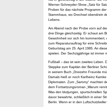
Werner-Schneyder-Show „Satz für Satz“
Proben für das nächste Programm der
Stammhaus, wo Drechsel obendrein den 
Lebens.
Am Abend nach der Probe vorn auf de
drei Dinge gleichzeitig: Er schaut am B
Gewohnheit vor sich hin kommentiert, e
zum Reparaturauftrag für eine Schreib
Geburtstag am 25. April 1985. An dies
spielen. Der Sechzigjährige ist immer 
Fußball – das ist sein zweites Leben. D
Steppke zum Kapitän der Berliner Sch
in seinem Buch „Dreizehn Freunde müss
Damals hieß er noch Karlheinz Kamke 
Diplomaten. Zum „Sammy“ machten den
dem Fortsetzungsroman „Warum rennt 
Was den blutjungen, spurtschnellen S
davor bewahrte, schließlich in einer S
Berlin. Wenn er in den Luftschutzkelle