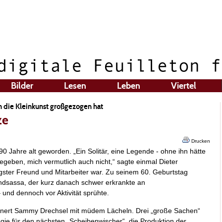
Bilder
Lesen
Leben
Viertel
 die Kleinkunst großgezogen hat
ze
Drucken
 Jahre alt geworden. „Ein Solitär, eine Legende - ohne ihn hätte
gegeben, mich vermutlich auch nicht,“ sagte einmal Dieter
ngster Freund und Mitarbeiter war. Zu seinem 60. Geburtstag
endsassa, der kurz danach schwer erkrankte an
und dennoch vor Aktivität sprühte.
berlinert Sammy Drechsel mit müdem Lächeln. Drei „große Sachen“
Regie für den nächsten „Scheibenwischer“, die Produktion der