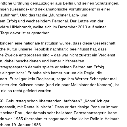
fentliche Ordnung demZuzügler aus Berlin und seinen Schützlingen,
ltungen (Gesangs- und deklamatorische Vorführungen)“ in einer
chzuführen“. Und das tat die „Münchner Lach- und
gem Erfolg und wechselndem Personal. Der Letzte von der
ndäre Hildebrandt, wollte sich im Dezember 2013 auf seiner
age davor ist er gestorben.
gern eine nationale Institution wurde, dass diese Gesellschaft
he Kultur unserer Republik nachhaltig beeinflusst hat, dass
e Zweige entsprossen sind – das war nicht zuletzt ein Verdienst
en, dabei bescheidenen und immer hilfsbereiten
stagsgespräch damals spielte er seinen Beitrag am Erfolg
xte eingemischt.“ Er habe sich immer nur um die Regie, die
ert. Er sei gar kein Regisseur, sagte ihm Werner Schneyder mal,
hinter den Kulissen stand (und ein paar Mal hinter der Kamera), ist
h nie so recht gefeiert worden.
 60. Geburtstag schon überstanden. Aufhören? „Könnt' ich gar
angestellt, mit Rente is' nischt.“ Dass er das riesige Pensum immer
tzt seiner Frau, der damals sehr beliebten Fernsehansagerin Irene
erin war. 1985 übernahm er sogar noch eine kleine Rolle in Helmuth
arb am 19. Januar 1986.