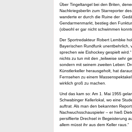
Über Tingeltangel bei den Briten, den
Nachkriegsberlin zum Starreporter des
wanderte er durch die Ruine der Gedä
Gendarmenmarkt, bestieg den Funktu
(obwohl er gar nicht schwimmen konnte
Der Sportredakteur Robert Lembke holt
Bayerischen Rundfunk unentbehrlich, v
sprechen wie Eishockey gespielt wird.“
nichts zu tun mit den „teilweise sehr g
sondern mit seinem zweiten Leben: Dre
Künstlerkeller herausgeholt, hat dara
Fernsehen zu einem Massenspektakel w
wirklich groß zu machen.
Und das kam so: Am 1. Mai 1955 gelang
Schwabinger Kellerlokal, wo eine St
auftrat. Als man den bekannten Reporte
Nachwuchsschauspieler – er hieß Dieter
persiflierte Drechsel in Begeisterung a
allem müsst ihr aus dem Keller raus.“