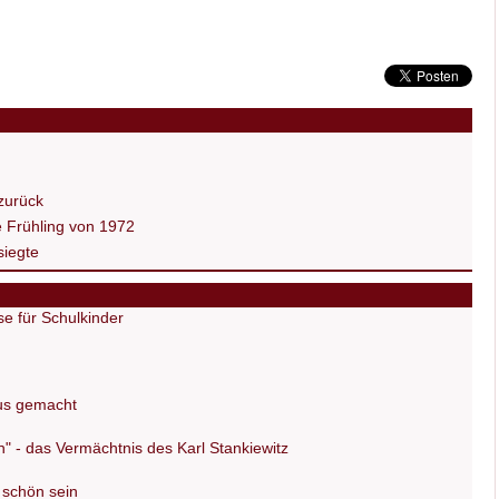
 zurück
e Frühling von 1972
 siegte
e für Schulkinder
us gemacht
n" - das Vermächtnis des Karl Stankiewitz
schön sein