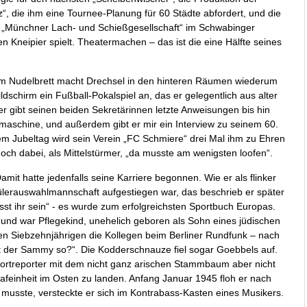
, die ihm eine Tournee-Planung für 60 Städte abfordert, und die
 „Münchner Lach- und Schießgesellschaft“ im Schwabinger
Kneipier spielt. Theatermachen – das ist die eine Hälfte seines
m Nudelbrett macht Drechsel in den hinteren Räumen wiederum
ildschirm ein Fußball-Pokalspiel an, das er gelegentlich aus alter
r gibt seinen beiden Sekretärinnen letzte Anweisungen bis hin
maschine, und außerdem gibt er mir ein Interview zu seinem 60.
em Jubeltag wird sein Verein „FC Schmiere“ drei Mal ihm zu Ehren
noch dabei, als Mittelstürmer, „da musste am wenigsten loofen“.
amit hatte jedenfalls seine Karriere begonnen. Wie er als flinker
ülerauswahlmannschaft aufgestiegen war, das beschrieb er später
t ihr sein“ - es wurde zum erfolgreichsten Sportbuch Europas.
und war Pflegekind, unehelich geboren als Sohn eines jüdischen
 Siebzehnjährigen die Kollegen beim Berliner Rundfunk – nach
der Sammy so?“. Die Kodderschnauze fiel sogar Goebbels auf.
portreporter mit dem nicht ganz arischen Stammbaum aber nicht
trafeinheit im Osten zu landen. Anfang Januar 1945 floh er nach
r musste, versteckte er sich im Kontrabass-Kasten eines Musikers.