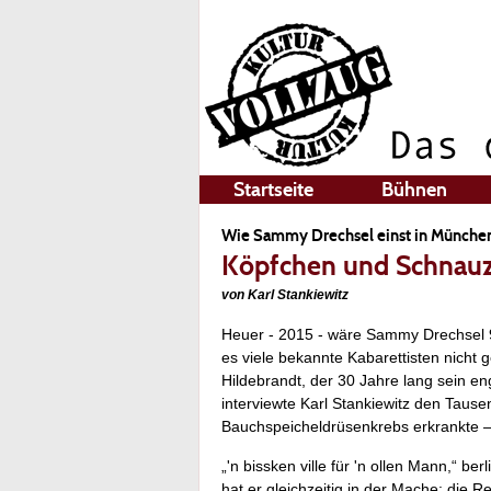
Startseite
Bühnen
Wie Sammy Drechsel einst in München
Köpfchen und Schnau
von Karl Stankiewitz
Heuer - 2015 - wäre Sammy Drechsel 90
es viele bekannte Kabarettisten nicht 
Hildebrandt, der 30 Jahre lang sein e
interviewte Karl Stankiewitz den Taus
Bauchspeicheldrüsenkrebs erkrankte – 
„'n bissken ville für 'n ollen Mann,“ 
hat er gleichzeitig in der Mache: die 