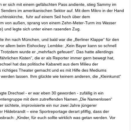
en er sich mit einem gefälschten Pass andiente, stieg Sammy im
 Senders im amerikanischen Sektor auf. Mit dem Mikro in der Hand
chtniskirche, fuhr auf einem Seil hoch über dem
rm von außen, sprang von einem Zehn-Meter-Turm ins Wasser
) und legte sich unter einen rasenden Zug.
e ihn nach München, und bald war die „Berliner Klappe“ für den
or allem beim Eishockey. Lembke: „Kein Bayer kann so schnell
 Trotzdem wurde er „mehrfach gefeuert“. Das hatte allerdings
efährlichen Kisten“, die er als Reporter immer gern bewegt hat,
chsel hat das politische Kabarett aus dem Milieu der
us richtiges Theater gemacht und es mit Hilfe des Mediums
erden lassen. Ihm glückte wie keinem anderen, die „Kleinkunst“
te Drechsel - er war eben 30 geworden - zufällig in ein
udentengruppe mit dem zutreffenden Namen „Die Namenlosen“
r sichtete, improvisierte ein nur zwei Jahre jüngerer
 Hildebrandt – eine Sportreportage derart pfiffig, dass der
usbrach: „Kinder, für euch sollte wirklich was getan werden. Vor