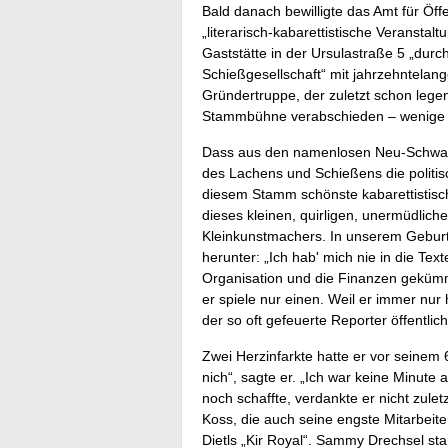
Bald danach bewilligte das Amt für Öf
„literarisch-kabarettistische Veransta
Gaststätte in der Ursulastraße 5 „dur
Schießgesellschaft“ mit jahrzehntelan
Gründertruppe, der zuletzt schon lege
Stammbühne verabschieden – wenige T
Dass aus den namenlosen Neu-Schwabin
des Lachens und Schießens die politisc
diesem Stamm schönste kabarettistisch
dieses kleinen, quirligen, unermüdlich
Kleinkunstmachers. In unserem Geburt
herunter: „Ich hab' mich nie in die Te
Organisation und die Finanzen gekümm
er spiele nur einen. Weil er immer nur 
der so oft gefeuerte Reporter öffentlic
Zwei Herzinfarkte hatte er vor seinem
nich“, sagte er. „Ich war keine Minute 
noch schaffte, verdankte er nicht zule
Koss, die auch seine engste Mitarbeit
Dietls „Kir Royal“. Sammy Drechsel st