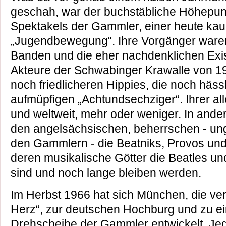
geschah, war der buchstäbliche Höhepun
Spektakels der Gammler, einer heute k
„Jugendbewegung“. Ihre Vorgänger waren
Banden und die eher nachdenklichen Exis
Akteure der Schwabinger Krawalle von 19
noch friedlicheren Hippies, die noch häs
aufmüpfigen „Achtundsechziger“. Ihrer aller
und weltweit, mehr oder weniger. In and
den angelsächsischen, beherrschen - unge
den Gammlern - die Beatniks, Provos un
deren musikalische Götter die Beatles un
sind und noch lange bleiben werden.
Im Herbst 1966 hat sich München, die ver
Herz“, zur deutschen Hochburg und zu e
Drehscheibe der Gammler entwickelt. Jed