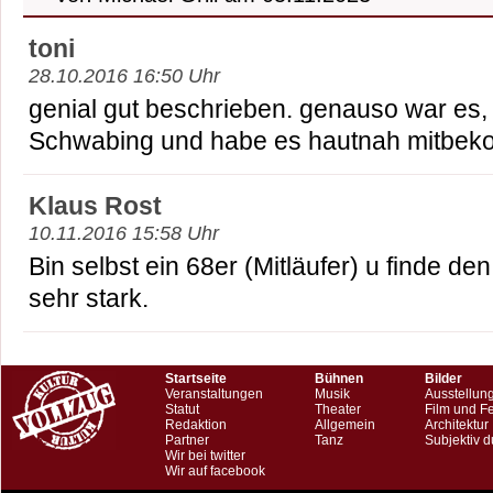
toni
28.10.2016 16:50 Uhr
genial gut beschrieben. genauso war es,
Schwabing und habe es hautnah mitbe
Klaus Rost
10.11.2016 15:58 Uhr
Bin selbst ein 68er (Mitläufer) u finde den
sehr stark.
Startseite
Bühnen
Bilder
Veranstaltungen
Musik
Ausstellun
Statut
Theater
Film und F
Redaktion
Allgemein
Architektur
Partner
Tanz
Subjektiv d
Wir bei twitter
Wir auf facebook