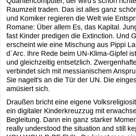
Quantencomputer, der wird's schon richte
Raumzeit traden. Das ist alles ganz schö
und Komiker regieren die Welt wie Entsp
Romane: Über allem Es, das Kapital. Ju
fast Kinder predigen die Extinction. Und
erscheint wie eine Mischung aus Pippi L
d´Arc. Ihre Rede beim UN-Klima-Gipfel i
und gleichzeitig entsetzlich. Zwergenhafte
verbindet sich mit messianischem Anspruc
Sie nagelt's an die Tür der UN. Die eing
amüsiert sich.
Draußen bricht eine eigene Volksreligiosi
ein digitaler Kinderkreuzzug mit erwachs
Begleitung. Dann ein ganz starker Moment
really understood the situation and still ke