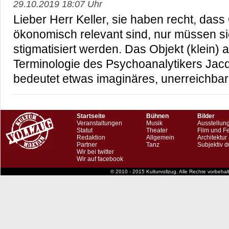
29.10.2019 18:07 Uhr
Lieber Herr Keller, sie haben recht, dass 
ökonomisch relevant sind, nur müssen sie
stigmatisiert werden. Das Objekt (klein) 
Terminologie des Psychoanalytikers Ja
bedeutet etwas imaginäres, unerreichbar
Startseite
Bühnen
Bilder
Veranstaltungen
Musik
Ausstellun
Statut
Theater
Film und F
Redaktion
Allgemein
Architektur
Partner
Tanz
Subjektiv d
Wir bei twitter
Wir auf facebook
© 2010 - 2015 Kulturvollzug. Alle Rechte vorbeha