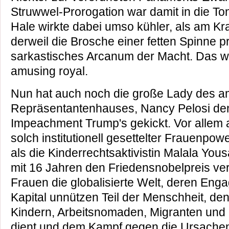
Struwwel-Prorogation war damit in die To
Hale wirkte dabei umso kühler, als am Kr
derweil die Brosche einer fetten Spinne p
sarkastisches Arcanum der Macht. Das wa
amusing royal.
Nun hat auch noch die große Lady des a
Repräsentantenhauses, Nancy Pelosi de
Impeachment Trump's gekickt. Vor allem 
solch institutionell gesettelter Frauenpow
als die Kinderrechtsaktivistin Malala You
mit 16 Jahren den Friedensnobelpreis ve
Frauen die globalisierte Welt, deren En
Kapital unnützen Teil der Menschheit, d
Kindern, Arbeitsnomaden, Migranten und
dient und dem Kampf gegen die Ursachen