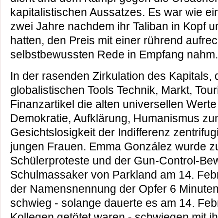
kapitalistischen Aussatzes. Es war wie ei
zwei Jahre nachdem ihr Taliban in Kopf
hatten, den Preis mit einer rührend aufre
selbstbewussten Rede in Empfang nahm.
In der rasenden Zirkulation des Kapitals, 
globalistischen Tools Technik, Markt, Tour
Finanzartikel die alten universellen Wer
Demokratie, Aufklärung, Humanismus z
Gesichtslosigkeit der Indifferenz zentrifu
jungen Frauen. Emma González wurde z
Schülerproteste und der Gun-Control-B
Schulmassaker von Parkland am 14. Febr
der Namensnennung der Opfer 6 Minute
schwieg - solange dauerte es am 14. Febr
Kollegen getötet waren - schwiegen mit i