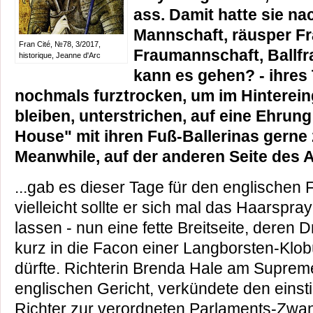
ass. Damit hatte sie na
Mannschaft, räusper F
Fran Cité, №78, 3/2017,
Fraumannschaft, Ballfr
historique, Jeanne d'Arc
kann es gehen? - ihres
nochmals furztrocken, um im Hinterein
bleiben, unterstrichen, auf eine Ehrun
House" mit ihren Fuß-Ballerinas gerne 
Meanwhile, auf der anderen Seite des At
...gab es dieser Tage für den englischen 
vielleicht sollte er sich mal das Haarspr
lassen - nun eine fette Breitseite, deren 
kurz in die Facon einer Langborsten-Klo
dürfte. Richterin Brenda Hale am Suprem
englischen Gericht, verkündete den einst
Richter zur verordneten Parlaments-Zwa