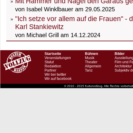
Mit Hammer und Nagel den Garaus g
von Isabel Winklbauer am 29.05.2025
"Ich setze vor allem auf die Frauen" -
Karl Stankiewitz
von Michael Grill am 14.12.2024
Startseite
Bühnen
Bilder
Veranstaltungen
Musik
Ausstellun
Statut
Theater
Film und F
Redaktion
Allgemein
Architektur
Partner
Tanz
Subjektiv d
Wir bei twitter
Wir auf facebook
© 2010 - 2015 Kulturvollzug. Alle Rechte vorbeha