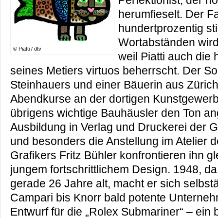
Perfektionist, der n
herumfieselt. Der 
hundertprozentig st
Wortabständen wird
© Piatti / dtv
weil Piatti auch die
seines Metiers virtuos beherrscht. Der S
Steinhauers und einer Bäuerin aus Züric
Abendkurse an der dortigen Kunstgewer
übrigens wichtige Bauhäusler den Ton a
Ausbildung in Verlag und Druckerei der G
und besonders die Anstellung im Atelier 
Grafikers Fritz Bühler konfrontieren ihn g
jungem fortschrittlichem Design. 1948, da i
gerade 26 Jahre alt, macht er sich selbst
Campari bis Knorr bald potente Unterneh
Entwurf für die „Rolex Submariner“ – ein b