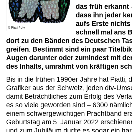
das früh erkannt 
dass ihn jeder k
aufs Erste nichts
© Piatti / dtv
schnell mal ans 
dort zu den Bänden des Deutschen Ta
greifen. Bestimmt sind ein paar Titelbi
Augen darunter oder zumindest mit dem
des Inhalts, umrahmt von kräftigen s
Bis in die frühen 1990er Jahre hat Piatti,
Grafiker aus der Schweiz, jeden dtv-Umsc
damit Beträchtliches zum Erfolg des Verl
es so viele geworden sind – 6300 nämlich
einem schwergewichtigen Prachtband er
Geburtstag am 5. Januar 2022 erschienen i
und zum Jubiläum durfte es sogar ein har