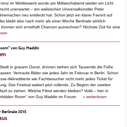
renz im Wettbewerb wurde am Mittwochabend wieder ein Licht
 recht unerwartet – am walisischen Universalkünstler Peter
lmemachen neu entdeckt hat. Schon jetzt ein klarer Favorit auf
as bleibt also nach mehr als einer Woche Berlinale wirklich
können sich ernsthaft Chancen ausrechnen? Höchste Zeit für eine
lesen
n Room" von Guy Maddin
ben
 Stadt in grauem Dunst, drinnen stehen sich Tausende die Füße
kassen: Vertraute Bilder wie jedes Jahr im Februar in Berlin. Schon
se-Akkreditierte wie Fachbesucher nicht mehr jedes Ticket für
lung. Das Festival wabert jetzt vollends. Zu Beginn der zweiten
fazit zu ziehen. Welche Filme werden bleiben? Voilà – hier in
e Forbidden Room“ von Guy Maddin im Forum.
» weiterlesen
 Berlinale 2015
aus