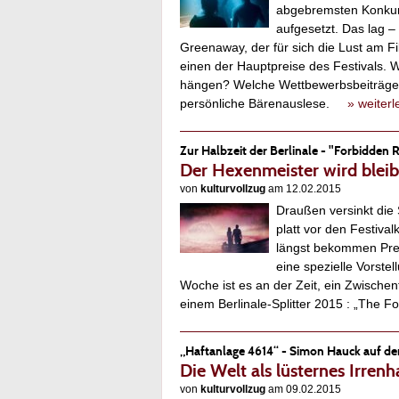
abgebremsten Konkur
aufgesetzt. Das lag –
Greenaway, der für sich die Lust am Fi
einen der Hauptpreise des Festivals. W
hängen? Welche Wettbewerbsbeiträge 
persönliche Bärenauslese.
» weiter
Zur Halbzeit der Berlinale - "Forbidde
Der Hexenmeister wird blei
von
kulturvollzug
am 12.02.2015
Draußen versinkt die
platt vor den Festival
längst bekommen Pres
eine spezielle Vorstel
Woche ist es an der Zeit, ein Zwischen
einem Berlinale-Splitter 2015 : „Th
„Haftanlage 4614“ - Simon Hauck auf der
Die Welt als lüsternes Irrenh
von
kulturvollzug
am 09.02.2015