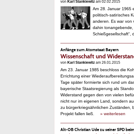
von
Karl Stankiewitz
am 02.02.2015
Am 28. Januar 1965 e
politisch-satirisches 
anderen. Es war von v
dahin tonangebende, 
Schießgesellschaft“, 
Anfänge zum Atomstaat Bayern
Wissenschaft und Widerstan
von
Karl Stankiewitz
am 26.01.2015
Am 23. Januar 1985 beschloss die Koh
Errichtung einer Wiederaufbereitungsa
Tage später formierte sich rund um da
bayerische Staatsregierung als Standor
Widerstand gegen den von vielen befürc
nicht nur im eigenen Land, sondern a
zu bürgerkriegsähnlichen Zuständen, bi
Projekt fallen ließ.
» weiterlesen
Alt-OB Christian Ude zu seiner SPD be