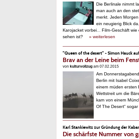
Die Berlinale nimmt la
man auch an den stet
merkt. Jeden Morgen 
ein neugierig Blick da
Karojacket vorbei... Film-Geschäft wi
sehen ist?
» weiterlesen
"Queen of the desert" - Simon Hauck auf
Brav an der Leine beim Fens
von
kulturvollzug
am 07.02.2015
Am Donnerstagabend (
Berlin mit Isabel Coi
einem müden ersten Be
Wettstreit um die Bär
kam von einem Münchn
Of The Desert“ soga
Karl Stankiewitz zur Gründung der Kabar
Die schärfste Nummer von 