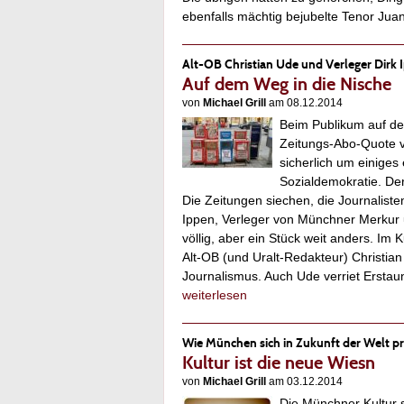
ebenfalls mächtig bejubelte Tenor J
Alt-OB Christian Ude und Verleger Dir
Auf dem Weg in die Nische
von
Michael Grill
am 08.12.2014
Beim Publikum auf de
Zeitungs-Abo-Quote v
sicherlich um einige
Sozialdemokratie. Der 
Die Zeitungen siechen, die Journaliste
Ippen, Verleger von Münchner Merkur u
völlig, aber ein Stück weit anders. Im
Alt-OB (und Uralt-Redakteur) Christi
Journalismus. Auch Ude verriet Ersta
weiterlesen
Wie München sich in Zukunft der Welt pr
Kultur ist die neue Wiesn
von
Michael Grill
am 03.12.2014
Die Münchner Kultur 