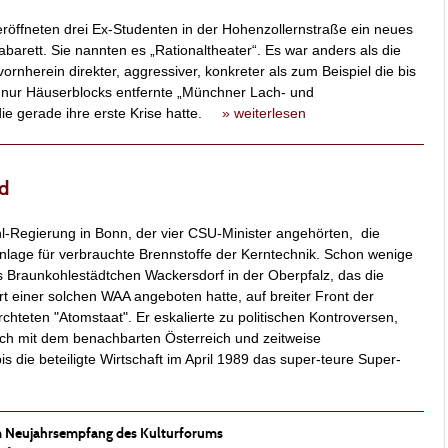
röffneten drei Ex-Studenten in der Hohenzollernstraße ein neues
Kabarett. Sie nannten es „Rationaltheater“. Es war anders als die
ornherein direkter, aggressiver, konkreter als zum Beispiel die bis
nur Häuserblocks entfernte „Münchner Lach- und
die gerade ihre erste Krise hatte.
» weiterlesen
d
l-Regierung in Bonn, der vier CSU-Minister angehörten, die
nlage für verbrauchte Brennstoffe der Kerntechnik. Schon wenige
s Braunkohlestädtchen Wackersdorf in der Oberpfalz, das die
t einer solchen WAA angeboten hatte, auf breiter Front der
hteten "Atomstaat". Er eskalierte zu politischen Kontroversen,
uch mit dem benachbarten Österreich und zeitweise
s die beteiligte Wirtschaft im April 1989 das super-teure Super-
im Neujahrsempfang des Kulturforums