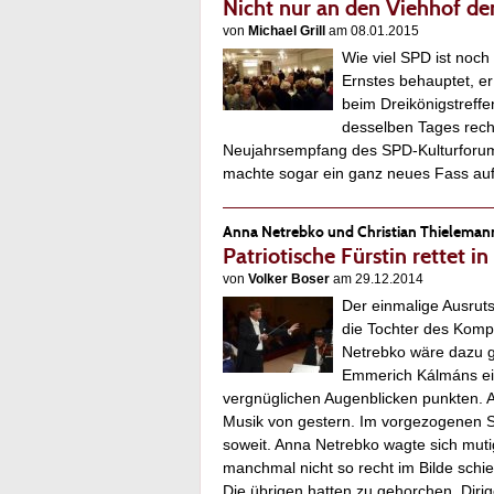
Nicht nur an den Viehhof d
von
Michael Grill
am 08.01.2015
Wie viel SPD ist noch
Ernstes behauptet, er 
beim Dreikönigstreff
desselben Tages recht
Neujahrsempfang des SPD-Kulturforums 
machte sogar ein ganz neues Fass au
Anna Netrebko und Christian Thielemann 
Patriotische Fürstin rettet 
von
Volker Boser
am 29.12.2014
Der einmalige Ausru
die Tochter des Kompo
Netrebko wäre dazu g
Emmerich Kálmáns ein
vergnüglichen Augenblicken punkten. Abe
Musik von gestern. Im vorgezogenen Si
soweit. Anna Netrebko wagte sich muti
manchmal nicht so recht im Bilde schien
Die übrigen hatten zu gehorchen, Dirig