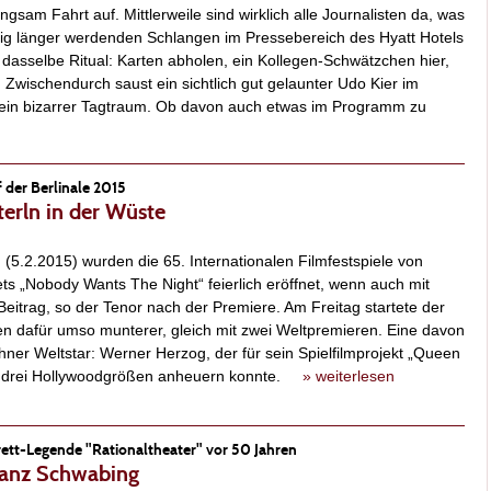
ngsam Fahrt auf. Mittlerweile sind wirklich alle Journalisten da, was
ig länger werdenden Schlangen im Pressebereich des Hyatt Hotels
dasselbe Ritual: Karten abholen, ein Kollegen-Schwätzchen hier,
. Zwischendurch saust ein sichtlich gut gelaunter Udo Kier im
e ein bizarrer Tagtraum. Ob davon auch etwas im Programm zu
 der Berlinale 2015
terln in der Wüste
5.2.2015) wurden die 65. Internationalen Filmfestspiele von
xets „Nobody Wants The Night“ feierlich eröffnet, wenn auch mit
itrag, so der Tenor nach der Premiere. Am Freitag startete der
en dafür umso munterer, gleich mit zwei Weltpremieren. Eine davon
er Weltstar: Werner Herzog, der für sein Spielfilmprojekt „Queen
r drei Hollywoodgrößen anheuern konnte.
» weiterlesen
ett-Legende "Rationaltheater" vor 50 Jahren
ganz Schwabing