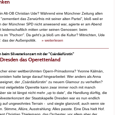
enken
 in Alt-OB Christian Ude? Während eine Münchner Zeitung allen
"zementiert das Zerwürfnis mit seiner alten Partei", bloß weil er
en der Münchner SPD nicht anwesend war, agierte er am Abend
 leidenschaftlich mitten unter seinen Genossen: beim
im "Pschorr". Da geht's ja bloß um die Kultur? Mitnichten, Ude
f: das der Außenpolitik.
» weiterlesen
beim Silvesterkonzert mit der "Csárdásfürstin"
in Dresden das Operettenland
tscher einer weltberühmten Opern-Primadonna? Yvonne Kálmán,
nisten hatte lange darauf hingearbeitet: Wer anders als Anna
eeignet, der „Csárdásfürstin“ zu neuem Glamour zu verhelfen?
st vielgeliebte Operette kann zwar immer noch mit manch
r sie ist längst nicht mehr „up to date“, die Handlung dürftig, die
lvesterkonzert der Staatskapelle Dresden war es nun endlich
g auf ungewohntes Terrain - und siegte glanzvoll, auch wenn sie
. Stimme, Allüre, Ausstrahlung: Alles passte. Eine Diva hielt Hof.
ent Christian Thielemann, das Orchester, vor allem aber der