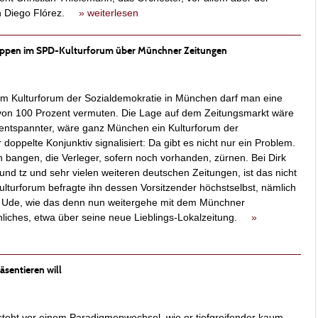
uan Diego Flórez.
» weiterlesen
k Ippen im SPD-Kulturforum über Münchner Zeitungen
m Kulturforum der Sozialdemokratie in München darf man eine
on 100 Prozent vermuten. Die Lage auf dem Zeitungsmarkt wäre
s entspannter, wäre ganz München ein Kulturforum der
doppelte Konjunktiv signalisiert: Da gibt es nicht nur ein Problem.
n bangen, die Verleger, sofern noch vorhanden, zürnen. Bei Dirk
nd tz und sehr vielen weiteren deutschen Zeitungen, ist das nicht
 Kulturforum befragte ihn dessen Vorsitzender höchstselbst, nämlich
an Ude, wie das denn nun weitergehe mit dem Münchner
unliches, etwa über seine neue Lieblings-Lokalzeitung.
»
äsentieren will
steht vor einem Paradigmenwechsel, wie er tiefgreifender kaum