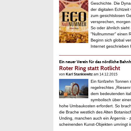
Geschichte. Die Dyna
der digitalen Echtzeit
zum gesichtslosen Ger
versprechen, morgen 
So oder ähnlich sieh
"Nullnummer" einen R
Beginn sich global v
Internet geschriebe
Ein neuer Verein für das nördliche Bahnh
Roter Ring statt Rotlicht
von
Karl Stankiewitz
am 14.12.2015
Ein fünfzehn Tonnen 
regelrechtes „Riesenr
dem bedeutenden ital
symbolisch über einem
hohe Umbaukosten erfordert. So brach
die Brache westlich des Alten Botani
Unding, manchen auch ein Ärgernis - zu
scheinenden Kunst-Objekten umringt