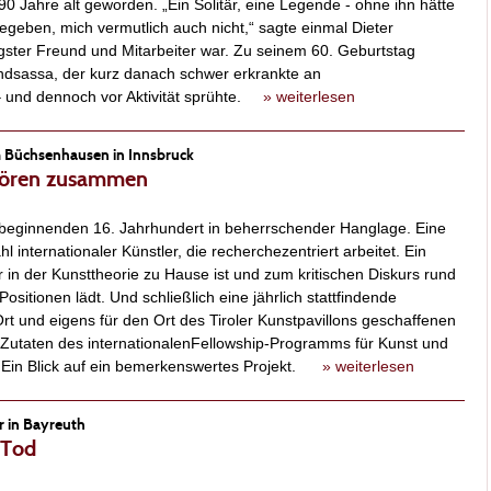
 Jahre alt geworden. „Ein Solitär, eine Legende - ohne ihn hätte
gegeben, mich vermutlich auch nicht,“ sagte einmal Dieter
ngster Freund und Mitarbeiter war. Zu seinem 60. Geburtstag
endsassa, der kurz danach schwer erkrankte an
– und dennoch vor Aktivität sprühte.
» weiterlesen
m Büchsenhausen in Innsbruck
hören zusammen
beginnenden 16. Jahrhundert in beherrschender Hanglage. Eine
 internationaler Künstler, die recherchezentriert arbeitet. Ein
er in der Kunsttheorie zu Hause ist und zum kritischen Diskurs rund
sitionen lädt. Und schließlich eine jährlich stattfindende
rt und eigens für den Ort des Tiroler Kunstpavillons geschaffenen
 Zutaten des internationalenFellowship-Programms für Kunst und
ch. Ein Blick auf ein bemerkenswertes Projekt.
» weiterlesen
r in Bayreuth
 Tod