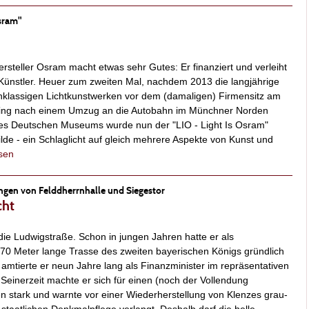
Osram"
ersteller Osram macht etwas sehr Gutes: Er finanziert und verleiht
 Künstler. Heuer zum zweiten Mal, nachdem 2013 die langjährige
hklassigen Lichtkunstwerken vor dem (damaligen) Firmensitz am
esing nach einem Umzug an die Autobahn im Münchner Norden
es Deutschen Museums wurde nun der "LIO - Light Is Osram"
ilde - ein Schlaglicht auf gleich mehrere Aspekte von Kunst und
esen
ungen von Felddherrnhalle und Siegestor
cht
t die Ludwigstraße. Schon in jungen Jahren hatte er als
70 Meter lange Trasse des zweiten bayerischen Königs gründlich
mtierte er neun Jahre lang als Finanzminister im repräsentativen
Seinerzeit machte er sich für einen (noch der Vollendung
n stark und warnte vor einer Wiederherstellung von Klenzes grau-