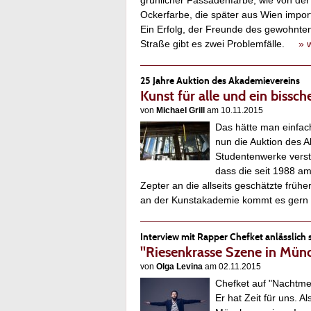
grünlicher Fassadenfarbe, wie von der 
Ockerfarbe, die später aus Wien impor
Ein Erfolg, der Freunde des gewohnten
Straße gibt es zwei Problemfälle.
» 
25 Jahre Auktion des Akademievereins
Kunst für alle und ein bissc
von
Michael Grill
am 10.11.2015
Das hätte man einfach
nun die Auktion des 
Studentenwerke verste
dass die seit 1988 am
Zepter an die allseits geschätzte frühe
an der Kunstakademie kommt es gern
Interview mit Rapper Chefket anlässlich 
"Riesenkrasse Szene in Münch
von
Olga Levina
am 02.11.2015
Chefket auf "Nachtmen
Er hat Zeit für uns. 