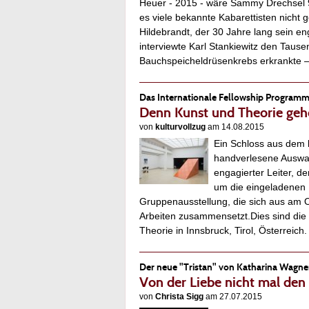
Heuer - 2015 - wäre Sammy Drechsel 90
es viele bekannte Kabarettisten nicht 
Hildebrandt, der 30 Jahre lang sein e
interviewte Karl Stankiewitz den Taus
Bauchspeicheldrüsenkrebs erkrankte 
Das Internationale Fellowship Program
Denn Kunst und Theorie ge
von
kulturvollzug
am 14.08.2015
Ein Schloss aus dem 
handverlesene Auswahl
engagierter Leiter, d
um die eingeladenen Po
Gruppenausstellung, die sich aus am O
Arbeiten zusammensetzt.Dies sind die
Theorie in Innsbruck, Tirol, Österrei
Der neue "Tristan" von Katharina Wagne
Von der Liebe nicht mal den
von
Christa Sigg
am 27.07.2015