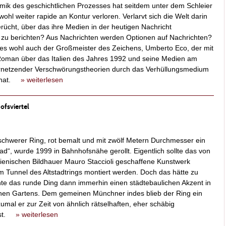
mik des geschichtlichen Prozesses hat seitdem unter dem Schleier
 wohl weiter rapide an Kontur verloren. Verlarvt sich die Welt darin
ücht, über das ihre Medien in der heutigen Nachricht
zu berichten? Aus Nachrichten werden Optionen auf Nachrichten?
t es wohl auch der Großmeister des Zeichens, Umberto Eco, der mit
oman über das Italien des Jahres 1992 und seine Medien am
ernetzender Verschwörungstheorien durch das Verhüllungsmedium
n hat.
» weiterlesen
ofsviertel
schwerer Ring, rot bemalt und mit zwölf Metern Durchmesser ein
ad“, wurde 1999 in Bahnhofsnähe gerollt. Eigentlich sollte das von
ienischen Bildhauer Mauro Staccioli geschaffene Kunstwerk
 Tunnel des Altstadtrings montiert werden. Doch das hätte zu
te das runde Ding dann immerhin einen städtebaulichen Akzent in
schen Gartens. Dem gemeinen Münchner indes blieb der Ring ein
mal er zur Zeit von ähnlich rätselhaften, eher schäbig
 ist.
» weiterlesen