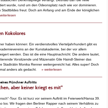
staatlichen Denkmalpflege verlangt. Deshalb darf die helle
tiert wurde, rund um den Odeonsplatz nach wie vor dominieren.
 Stadtbildes freut. Doch am Anfang und am Ende der königlichen
weiterlesen
hen Kokolores
er haben können: Ein verdienstvolles Vierteljahrhundert gibt es
Akademievereins an der Kunstakademie, bei der vor allem
igert werden. Das ist die eine Hauptnachricht. Die andere lautet,
tierende Vorsitzende und Mäzenatin Gile Haindl-Steiner das
re Stadträtin Monika Renner weitergereicht hat. Alles super! Doch
 mal anders als gedacht.
» weiterlesen
seines Münchner Auftritts
en, aber keiner kriegt es mit"
sch"-Tour. Es ist kurz vor seinem Auftritt im Feierwerk/Hansa 39.
Also los: Wir fragen den Berliner Rapper nach seinem Verhältnis zu