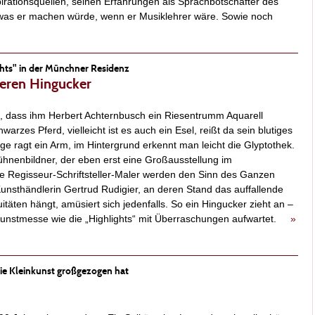
irationsquellen, seinen Erfahrungen als Sprachbotschafter des
 was er machen würde, wenn er Musiklehrer wäre. Sowie noch
ghts" in der Münchner Residenz
eren Hingucker
 dass ihm Herbert Achternbusch ein Riesentrumm Aquarell
arzes Pferd, vielleicht ist es auch ein Esel, reißt da sein blutiges
e ragt ein Arm, im Hintergrund erkennt man leicht die Glyptothek.
hnenbildner, der eben erst eine Großausstellung im
 Regisseur-Schriftsteller-Maler werden den Sinn des Ganzen
nsthändlerin Gertrud Rudigier, an deren Stand das auffallende
itäten hängt, amüsiert sich jedenfalls. So ein Hingucker zieht an –
Kunstmesse wie die „Highlights“ mit Überraschungen aufwartet.
»
ie Kleinkunst großgezogen hat