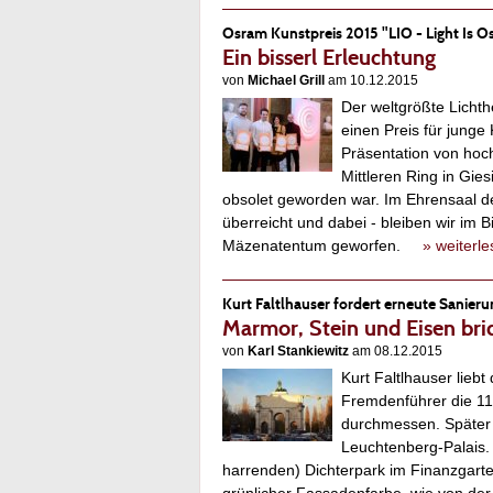
Osram Kunstpreis 2015 "LIO - Light Is 
Ein bisserl Erleuchtung
von
Michael Grill
am 10.12.2015
Der weltgrößte Lichth
einen Preis für junge
Präsentation von hoc
Mittleren Ring in Gi
obsolet geworden war. Im Ehrensaal d
überreicht und dabei - bleiben wir im B
Mäzenatentum geworfen.
» weiterl
Kurt Faltlhauser fordert erneute Sanier
Marmor, Stein und Eisen bri
von
Karl Stankiewitz
am 08.12.2015
Kurt Faltlhauser lieb
Fremdenführer die 11
durchmessen. Später a
Leuchtenberg-Palais. 
harrenden) Dichterpark im Finanzgarte