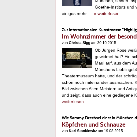
München, seinen Insp
Goethe-Instituts und
einiges mehr.
» weiterlesen
Zur internationalen Kunstmesse "Highli
Im Wohnzimmer der besond
von
Christa Sigg
am 30.10.2015
Ob Jürgen Rose weiß,
gewidmet hat? Ein schw
Maul auf, aus dem Aug
Münchens Lieblingsbü
Theatermuseum hatte, und der schräge
schon noch miteinander ausmachen. Ku
Bild zwischen Alten Meistern und Antiqu
und zeigt, dass auch eine gediegene 
weiterlesen
Wie Sammy Drechsel einst in München d
Köpfchen und Schnauze
von
Karl Stankiewitz
am 19.08.2015