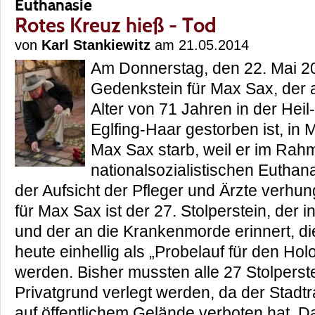
Euthanasie
Rotes Kreuz hieß - Tod
von
Karl Stankiewitz
am 21.05.2014
Am Donnerstag, den 22. Mai 20
Gedenkstein für Max Sax, der 
Alter von 71 Jahren in der Heil
Eglfing-Haar gestorben ist, in 
Max Sax starb, weil er im Rah
nationalsozialistischen Eutha
der Aufsicht der Pfleger und Ärzte verhu
für Max Sax ist der 27. Stolperstein, der 
und der an die Krankenmorde erinnert, die
heute einhellig als „Probelauf für den Ho
werden. Bisher mussten alle 27 Stolperst
Privatgrund verlegt werden, da der Stadt
auf öffentlichem Gelände verboten hat. 