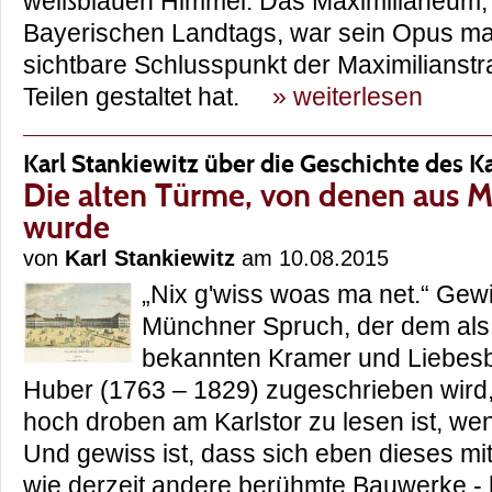
weißblauen Himmel: Das Maximilianeum, 
Bayerischen Landtags, war sein Opus ma
sichtbare Schlusspunkt der Maximilianstra
Teilen gestaltet hat.
» weiterlesen
Karl Stankiewitz über die Geschichte des Ka
Die alten Türme, von denen aus
wurde
von
Karl Stankiewitz
am 10.08.2015
„Nix g'wiss woas ma net.“ Gewi
Münchner Spruch, der dem als
bekannten Kramer und Liebesb
Huber (1763 – 1829) zugeschrieben wird
hoch droben am Karlstor zu lesen ist, we
Und gewiss ist, dass sich eben dieses mitte
wie derzeit andere berühmte Bauwerke - 