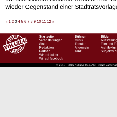
wieder Gegenstand einer Stadtratsvorl
«
1
2
3
4
5
6
7
8
9
10
11
12
»
Startseite
Bühnen
Bilder
Veranstaltungen
Musik
Ausstellun
Statut
Theater
Film und F
Redaktion
Allgemein
Architektur
Partner
Tanz
Subjektiv d
Wir bei twitter
Wir auf facebook
© 2010 - 2015 Kulturvollzug. Alle Rechte vorbeha