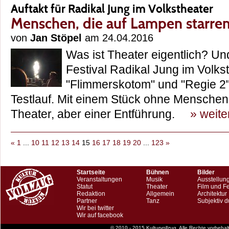
Auftakt für Radikal Jung im Volkstheater
Menschen, die auf Lampen starre
von
Jan Stöpel
am 24.04.2016
Was ist Theater eigentlich? Un
Festival Radikal Jung im Volks
"Flimmerskotom" und "Regie 2"
Testlauf. Mit einem Stück ohne Mensche
Theater, aber einer Entführung.
» weite
«
1
...
10
11
12
13
14
15
16
17
18
19
20
...
123
»
Startseite
Bühnen
Bilder
Veranstaltungen
Musik
Ausstellun
Statut
Theater
Film und F
Redaktion
Allgemein
Architektur
Partner
Tanz
Subjektiv d
Wir bei twitter
Wir auf facebook
© 2010 - 2015 Kulturvollzug. Alle Rechte vorbeha