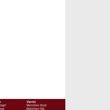
n
Viertel
napf
München Nord
ang
München Ost