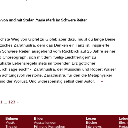
e von und mit Stefan Maria Marb im Schwere Reiter
ächste Weg von Gipfel zu Gipfel: aber dazu mußt du lange Beine
tzsches Zarathustra, dem das Denken ein Tanz ist, inspirierte
m Schwere Reiter, ausgehend vom Rückblick auf 25 Jahre seiner
 Choreograph, sich mit dem "Selig-Leichtfertigen" zu
uhafte Lebensregeln stets im tönenden Erz göttlicher
, ich sage euch" -, Zarathustra, der Mussolini und Robert Walser
chtungsvoll verstörte, Zarathustra, für den die Metaphysiker
eund der Wollust. Und widerspenstig selbst dem Autor.
»
21
...
123
»
Bühnen
Bilder
Lesen
Lebe
Musik
Ausstellungen
Bücher
Blech
Theater
Film und Fernsehen
Interviews
Freig