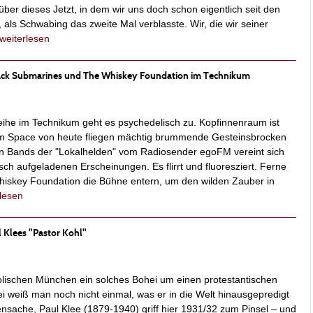
über dieses Jetzt, in dem wir uns doch schon eigentlich seit den
 als Schwabing das zweite Mal verblasste. Wir, die wir seiner
weiterlesen
lack Submarines und The Whiskey Foundation im Technikum
eihe im Technikum geht es psychedelisch zu. Kopfinnenraum ist
em Space von heute fliegen mächtig brummende Gesteinsbrocken
n Bands der "Lokalhelden" vom Radiosender egoFM vereint sich
sch aufgeladenen Erscheinungen. Es flirrt und fluoresziert. Ferne
hiskey Foundation die Bühne entern, um den wilden Zauber in
rlesen
 Klees "Pastor Kohl"
olischen München ein solches Bohei um einen protestantischen
 weiß man noch nicht einmal, was er in die Welt hinausgepredigt
ensache, Paul Klee (1879-1940) griff hier 1931/32 zum Pinsel – und