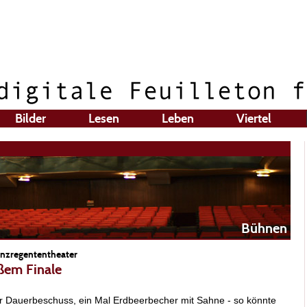
Bilder
Lesen
Leben
Viertel
Bühnen
inzregententheater
ßem Finale
r Dauerbeschuss, ein Mal Erdbeerbecher mit Sahne - so könnte