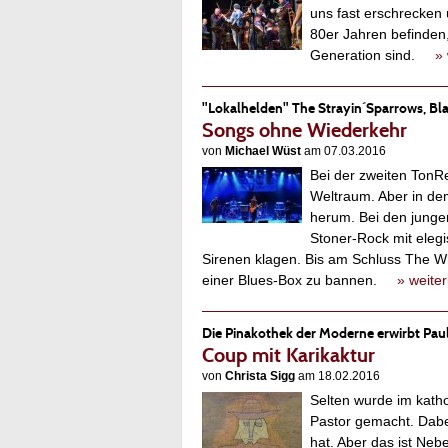
uns fast erschrecken 
80er Jahren befinden,
Generation sind.
» 
"Lokalhelden" The Strayin´Sparrows, B
Songs ohne Wiederkehr
von
Michael Wüst
am 07.03.2016
Bei der zweiten TonR
Weltraum. Aber in d
herum. Bei den junge
Stoner-Rock mit elegi
Sirenen klagen. Bis am Schluss The W
einer Blues-Box zu bannen.
» weite
Die Pinakothek der Moderne erwirbt Paul
Coup mit Karikaktur
von
Christa Sigg
am 18.02.2016
Selten wurde im kath
Pastor gemacht. Dabei
hat. Aber das ist Neb