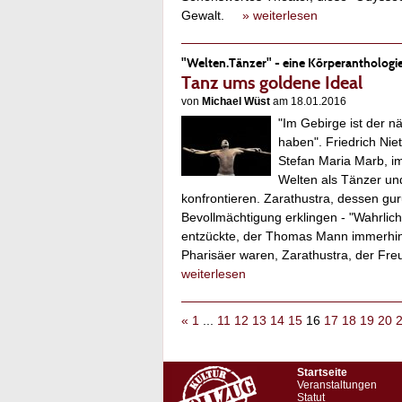
Gewalt.
» weiterlesen
"Welten.Tänzer" - eine Körperanthologi
Tanz ums goldene Ideal
von
Michael Wüst
am 18.01.2016
"Im Gebirge ist der n
haben". Friedrich Nie
Stefan Maria Marb, i
Welten als Tänzer und
konfrontieren. Zarathustra, dessen gur
Bevollmächtigung erklingen - "Wahrlich
entzückte, der Thomas Mann immerhin a
Pharisäer waren, Zarathustra, der Fr
weiterlesen
«
1
...
11
12
13
14
15
16
17
18
19
20
Startseite
Veranstaltungen
Statut