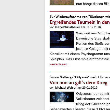
nun hängt dieses Bi
Zur Wiederaufnahme von "Illusionen wi
Ergreifendes Taumeln in de
von
Isabel Winklbauer
am 03.02.2016
Was wird aus Münche
Bayerische Staatsball
Portion des Stoffs ser
jetzt die Gelegenheit
Klassiker mit einem Psychogramm unse
Spielplan. Das Ensemble eröffnete die
weiterlesen
Simon Solbergs "Odyssee" nach Homer 
Von nun an gilt's dem Krieg
von
Michael Weiser
am 29.01.2016
Odysseus, der es mit
Volkstheater zeichne
Krieg der Griechen ge
Sehenswertes Theater, diese "Odyssee