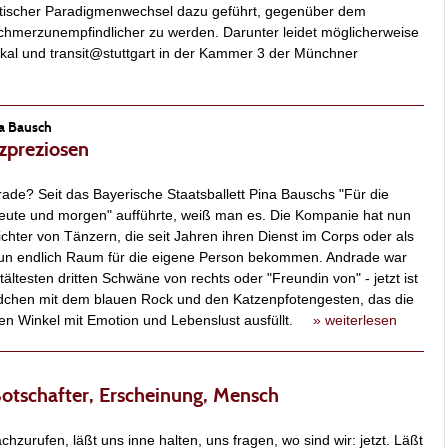
ntischer Paradigmenwechsel dazu geführt, gegenüber dem
schmerzunempfindlicher zu werden. Darunter leidet möglicherweise
kal und transit@stuttgart in der Kammer 3 der Münchner
na Bausch
zpreziosen
ade? Seit das Bayerische Staatsballett Pina Bauschs "Für die
heute und morgen" aufführte, weiß man es. Die Kompanie hat nun
chter von Tänzern, die seit Jahren ihren Dienst im Corps oder als
 nun endlich Raum für die eigene Person bekommen. Andrade war
tältesten dritten Schwäne von rechts oder "Freundin von" - jetzt ist
dchen mit dem blauen Rock und den Katzenpfotengesten, das die
zten Winkel mit Emotion und Lebenslust ausfüllt.
» weiterlesen
Botschafter, Erscheinung, Mensch
urufen, läßt uns inne halten, uns fragen, wo sind wir: jetzt. Läßt