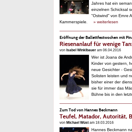
Jahres hat ein sema
einzelnen Schicksal 
"Ostwind" von Emre A
Kammerspiele.
» weiterlesen
Eröffnung der Ballettfestwochen mit Pi
Riesenanlauf für wenige Tan
von
Isabel Winklbauer
am 06.04.2016
Wer ist Joana de Andr
Kinder von gestern, 
neue Gesichter - Gesi
Solisten leisten und
bisher einer der diens
sie für immer das Mä
Bühne bis in den let
Zum Tod von Hannes Beckmann
Teufel, Matador, Autorität, 
von
Michael Wüst
am 18.03.2016
Hannes Beckmann nachz