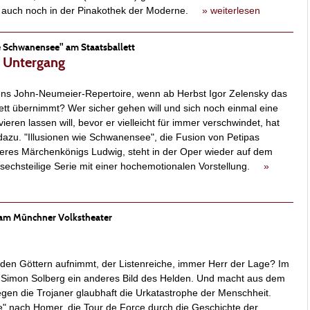
ld auch noch in der Pinakothek der Moderne.
» weiterlesen
e Schwanensee" am Staatsballett
n Untergang
ns John-Neumeier-Repertoire, wenn ab Herbst Igor Zelensky das
ett übernimmt? Wer sicher gehen will und sich noch einmal eine
vieren lassen will, bevor er vielleicht für immer verschwindet, hat
 dazu. "Illusionen wie Schwanensee", die Fusion von Petipas
res Märchenkönigs Ludwig, steht in der Oper wieder auf dem
 sechsteilige Serie mit einer hochemotionalen Vorstellung.
»
am Münchner Volkstheater
 den Göttern aufnimmt, der Listenreiche, immer Herr der Lage? Im
t Simon Solberg ein anderes Bild des Helden. Und macht aus dem
gen die Trojaner glaubhaft die Urkatastrophe der Menschheit.
" nach Homer, die Tour de Force durch die Geschichte der