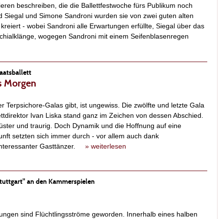
ren beschreiben, die die Ballettfestwoche fürs Publikum noch
ard Siegal und Simone Sandroni wurden sie von zwei guten alten
eiert - wobei Sandroni alle Erwartungen erfüllte, Siegal über das
rachialklänge, wogegen Sandroni mit einem Seifenblasenregen
aatsballett
s Morgen
r Terpsichore-Galas gibt, ist ungewiss. Die zwölfte und letzte Gala
ettdirektor Ivan Liska stand ganz im Zeichen von dessen Abschied.
düster und traurig. Doch Dynamik und die Hoffnung auf eine
nft setzten sich immer durch - vor allem auch dank
interessanter Gasttänzer.
» weiterlesen
tuttgart" an den Kammerspielen
ngen sind Flüchtlingsströme geworden. Innerhalb eines halben