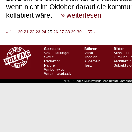
wenn nicht im Oktober darauf die kommuna
kollabiert wäre.
» weiterlesen
«
1
...
20
21
22
23
24
25
26
27
28
29
30
...
55
»
Startseite
Bühnen
Bilder
Veranstaltungen
Musik
Ausstellun
Statut
Theater
Film und F
Redaktion
Allgemein
Architektur
Partner
Tanz
Subjektiv d
Wir bei twitter
Wir auf facebook
© 2010 - 2015 Kulturvollzug. Alle Rechte vorbeha