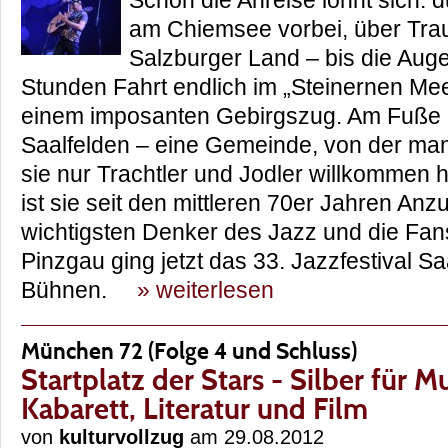
Schon die Anreise lohnt sich: 
am Chiemsee vorbei, über Trau
Salzburger Land – bis die Aug
Stunden Fahrt endlich im „Steinernen Me
einem imposanten Gebirgszug. Am Fuße d
Saalfelden – eine Gemeinde, von der man
sie nur Trachtler und Jodler willkommen h
ist sie seit den mittleren 70er Jahren Anz
wichtigsten Denker des Jazz und die Fans
Pinzgau ging jetzt das 33. Jazzfestival S
Bühnen.
» weiterlesen
München 72 (Folge 4 und Schluss)
Startplatz der Stars - Silber für M
Kabarett, Literatur und Film
von
kulturvollzug
am 29.08.2012