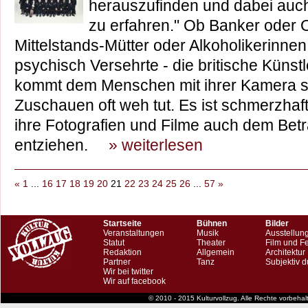
herauszufinden und dabei auch
zu erfahren." Ob Banker oder 
Mittelstands-Mütter oder Alkoholikerinnen
psychisch Versehrte - die britische Künstl
kommt dem Menschen mit ihrer Kamera s
Zuschauen oft weh tut. Es ist schmerzhaf
ihre Fotografien und Filme auch dem Bet
entziehen.
» weiterlesen
«
1
...
16
17
18
19
20
21
22
23
24
25
26
...
57
»
Startseite
Bühnen
Bilder
Veranstaltungen
Musik
Ausstellun
Statut
Theater
Film und F
Redaktion
Allgemein
Architektur
Partner
Tanz
Subjektiv d
Wir bei twitter
Wir auf facebook
© 2010 - 2015 Kulturvollzug. Alle Rechte vorbeha