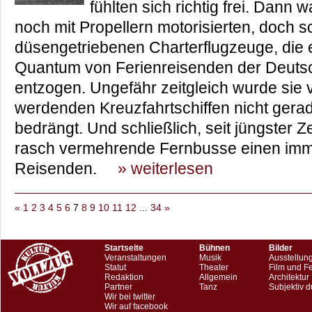
fühlten sich richtig frei. Dann
noch mit Propellern motorisierten, doch 
düsengetriebenen Charterflugzeuge, die
Quantum von Ferienreisenden der Deut
entzogen. Ungefähr zeitgleich wurde sie 
werdenden Kreuzfahrtschiffen nicht gera
bedrängt. Und schließlich, seit jüngster Z
rasch vermehrende Fernbusse einen imme
Reisenden.
» weiterlesen
«
1
2
3
4
5
6
7
8
9
10
11
12
...
34
»
Startseite
Bühnen
Bilder
Veranstaltungen
Musik
Ausstellun
Statut
Theater
Film und F
Redaktion
Allgemein
Architektur
Partner
Tanz
Subjektiv d
Wir bei twitter
Wir auf facebook