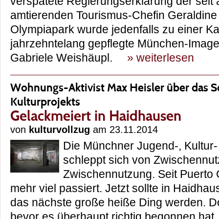
verspätete Regierungserklärung der seit
amtierenden Tourismus-Chefin Geraldin
Olympiapark wurde jedenfalls zu einer 
jahrzehntelang gepflegte München-Image 
Gabriele Weishäupl.
» weiterlesen
Wohnungs-Aktivist Max Heisler über das S
Kulturprojekts
Gelackmeiert in Haidhausen
von
kulturvollzug
am 23.11.2014
Die Münchner Jugend-, Kultur-
schleppt sich von Zwischennu
Zwischennutzung. Seit Puerto G
mehr viel passiert. Jetzt sollte in Haidhau
das nächste große heiße Ding werden. D
bevor es überhaupt richtig begonnen hat. 