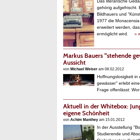
Das literarische Ged
gehörig aufgefrischt.
Bildhauers und "Künst
1977 die Monacensia 
erweitert werden, da
ermöglicht wird.
» 
Markus Bauers "stehende gew
Aussicht
von
Michael Weiser
am 08.02.2012
Hoffnungslosigkeit in
gewässer" erlebt eine
Frage offenlässt: Wo
Aktuell in der Whitebox: Ju
eigene Schönheit
von
Achim Manthey
am 15.01.2012
In der Ausstellung "Bo
Studierende und Abs