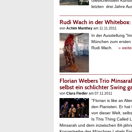
Giebichenstein Kunst
letzten drei Jahre A
Rudi Wach in der Whitebox: 
von
Achim Manthey
am 11.11.2011
In der Ausstellung "
München zum ersten M
Rudi Wach.
» weite
Florian Webers Trio Minsara
selbst ein schlichter Swing g
von
Clara Fiedler
am 07.11.2011
"Florian is like an A
den Pianisten. Er hat 
von dieser Welt, selb
Is This Thing Called L
Minsarah und dem inzwischen 84-jähri
Konzertreihe des Münchner Labels En