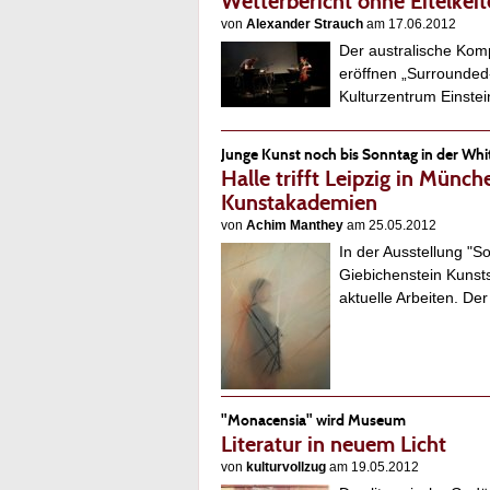
Wetterbericht ohne Eitelkeit
von
Alexander Strauch
am 17.06.2012
Der australische Kom
eröffnen „Surrounded
Kulturzentrum Einst
Junge Kunst noch bis Sonntag in der Wh
Halle trifft Leipzig in Münc
Kunstakademien
von
Achim Manthey
am 25.05.2012
In der Ausstellung "
Giebichenstein Kunsts
aktuelle Arbeiten. De
"Monacensia" wird Museum
Literatur in neuem Licht
von
kulturvollzug
am 19.05.2012