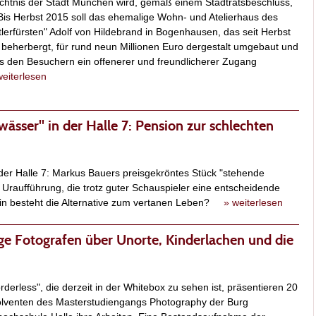
ächtnis der Stadt München wird, gemäß einem Stadtratsbeschluss,
 Bis Herbst 2015 soll das ehemalige Wohn- und Atelierhaus des
lerfürsten" Adolf von Hildebrand in Bogenhausen, das seit Herbst
beherbergt, für rund neun Millionen Euro dergestalt umgebaut und
ss den Besuchern ein offenerer und freundlicherer Zugang
weiterlesen
ässer" in der Halle 7: Pension zur schlechten
 der Halle 7: Markus Bauers preisgekröntes Stück "stehende
 Uraufführung, die trotz guter Schauspieler eine entscheidende
rin besteht die Alternative zum vertanen Leben?
» weiterlesen
nge Fotografen über Unorte, Kinderlachen und die
rderless", die derzeit in der Whitebox zu sehen ist, präsentieren 20
olventen des Masterstudiengangs Photography der Burg