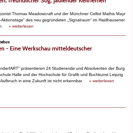
en, freundlicher Sog, jaulender Keilriemen
ponist Thomas Meadowcraft und der Münchner Cellist Mathis Mayr
-Aktionstage“ des neu gegründeten „Signalraum“ im Haidhausener
ein.
» weiterlesen
itebox
hen - Eine Werkschau mitteldeutscher
SonderfART" präsentieren 24 Studierende und Absolventen der Burg
chule Halle und der Hochschule für Grafik und Buchkunst Leipzig
r Aufbruch in eine Zukunft ist nicht erkennbar.
» weiterlesen