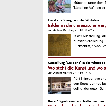
München unter dem Ti
Tässchen Aufguss i
Kunst aus Shanghai in der Whitebox
Bilder in die chinesische Ve
von
Achim Manthey
am 18.08.2012
In der Ausstellung "a
Künstlervereinigung "S
Rückschritt, etwas S
Ausstellung "Cui Bono" in der Whitebox
Wo steht die Kunst und wo s
von
Achim Manthey
am 16.07.2012
Fünf Künstler aus unt
den Stand der heuti
gelingt der guten S
Neuer "Signalraum" im Haidhauser Einst