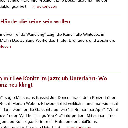
hochschule Halle ihre Arbeiten. Eine Bestandsaufnahme der
usbildungsarbeit.
» weiterlesen
Hände, die keine sein wollen
Immerwährende Wandlung" zeigt die Kunsthalle Whitebox in
al in Deutschland Werke des Tiroler Bildhauers und Zeichners
rlesen
h mit Lee Konitz im Jazzclub Unterfahrt: Wo
anz neu klingt
lien", sagte Minsarahs Bassist Jeff Denson nach dem Konzert über
Recht. Florian Webers Klavierspiel ist wirklich manchmal wie nicht
st dann wenn er die Gassenhauer wie "I'll Remember April", "What
ove" oder "All The Things You Are" interpretiert. Mit seinem Trio
gen Lee Konitz gastierte er im Rahmen der Jubiläums-
ja Records im Jazzclub Unterfahrt.
» weiterlesen