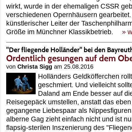
wirkt, wurde in der ehemaligen CSSR geb
verschiedenen Opernhäusern gearbeitet. A
künstlerischer Leiter der Taschenphilharmo
Größe im Münchner Klassikbetrieb.
» w
"Der fliegende Holländer" bei den Bayreut
Ordentlich gesungen auf dem Ob
von
Christa Sigg
am 25.08.2016
Holländers Geldköfferchen roll
geschmiert. Und vielleicht sollt
Daland am Ende besser auf di
Reisegepäck umstellen, anstatt das eben 
gegangene Liebespaar als Nippesfiguren 
alberne Gag zieht einfach nicht und ist nu
flapsig-sterilen Inszenierung des "Fliege