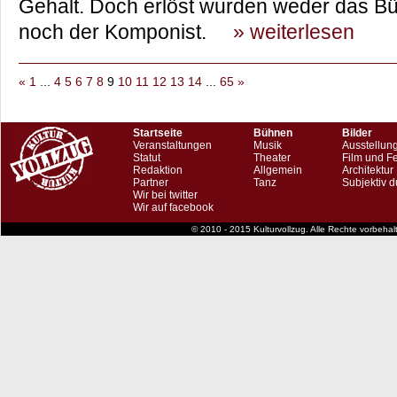
Gehalt. Doch erlöst wurden weder das Bü
noch der Komponist.
» weiterlesen
«
1
...
4
5
6
7
8
9
10
11
12
13
14
...
65
»
Startseite
Bühnen
Bilder
Veranstaltungen
Musik
Ausstellun
Statut
Theater
Film und F
Redaktion
Allgemein
Architektur
Partner
Tanz
Subjektiv d
Wir bei twitter
Wir auf facebook
© 2010 - 2015 Kulturvollzug. Alle Rechte vorbeha